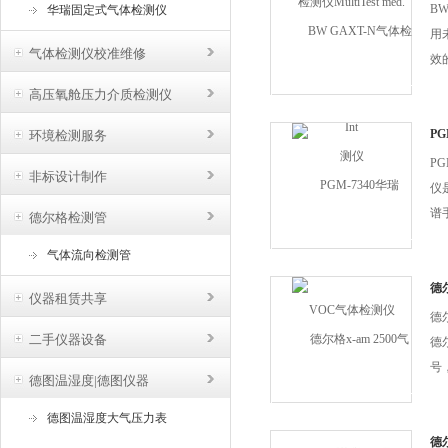
格
B
华瑞固定式气体检测仪
一个
用
气体检测仪校准维修
效
地
高压氧舱压力介质检测仪
过
气
P
环境检测服务
仪
2
PG
非标设计制作
用
仪
谱
德尔格检测管
（
气体流向检测管
R
（
德尔
仪器租赁共享
响
德尔
1...
二手仪器设备
德尔
号，
德图温湿度|德图仪器
机
传
德图温湿度大气压力表
传
德