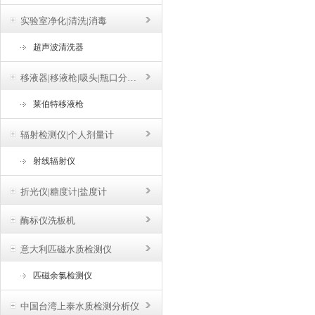
实验室净化|清洗|消毒
超声波清洗器
移液器|移液枪|吸头|瓶口分液器
莱伯特移液枪
辐射检测仪|个人剂量计
射线辐射仪
折光仪|糖度计|盐度计
酶标仪洗板机
意大利匹磁水质检测仪
匹磁余氯检测仪
中国台湾上泰水质检测分析仪