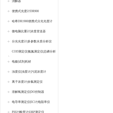
消解器
便携式光度计DR900
哈希DR1900便携式分光光度计
微电脑比重计|浓度变送器
分光光度计|多参数水质分析仪
COD测定仪|氨氮测定仪|总磷分析
仪
电极|试剂|耗材
浊度仪|浊度计|污泥浓度计
离子浓度计|余氯测定仪
溶解氧测定仪|DO控制器
电导率测定仪|EC计|电阻率仪
PH计|酸度计|ORP测定仪