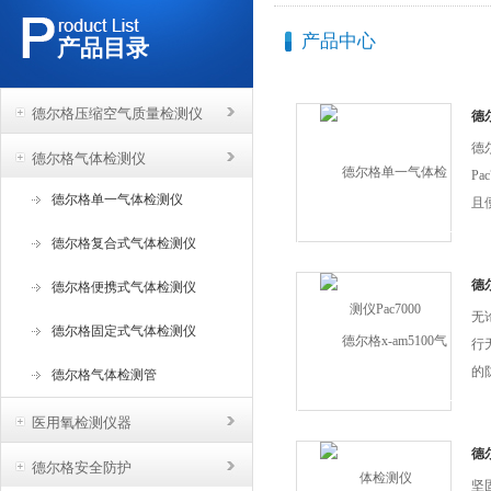
产品中心
产品目录
德尔格压缩空气质量检测仪
德
Pac
德
德尔格气体检测仪
P
德尔格单一气体检测仪
且
测
德尔格复合式气体检测仪
用
言
德
德尔格便携式气体检测仪
技
无
德尔格固定式气体检测仪
行
的
德尔格气体检测管
am
医用氧检测仪器
HC
靠
德
德尔格安全防护
仪
些
坚