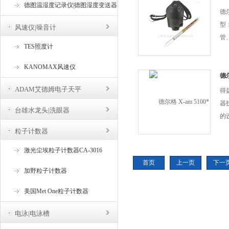
德图温湿度记录仪|德图湿度变送器
大
德
型
风速仪|噪音计
管
TES照度计
空
检
KANOMAX风速仪
的
德尔
格
ADAM艾德姆电子天平
得
严
器
台雄水龙头|洗眼器
的
5
粒子计数器
产
激光尘埃粒子计数器CA-3016
燃
首页
上一页
下一
接
加野粒子计数器
器快
美国Met One粒子计数器
电泳|电泳槽