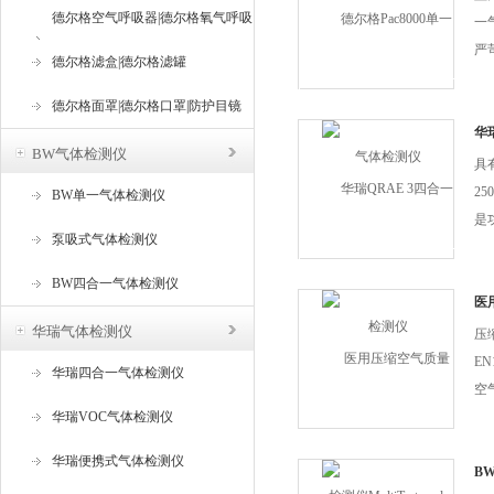
德尔格空气呼吸器|德尔格氧气呼吸
一
严
器
德尔格滤盒|德尔格滤罐
非
备
德尔格面罩|德尔格口罩|防护目镜
检
华
BW气体检测仪
度，
具有
2
BW单一气体检测仪
是
泵吸式气体检测仪
检
检
BW四合一气体检测仪
的
医
Mul
仪
华瑞气体检测仪
压
E
华瑞四合一气体检测仪
空
华瑞VOC气体检测仪
量
格
华瑞便携式气体检测仪
的
B