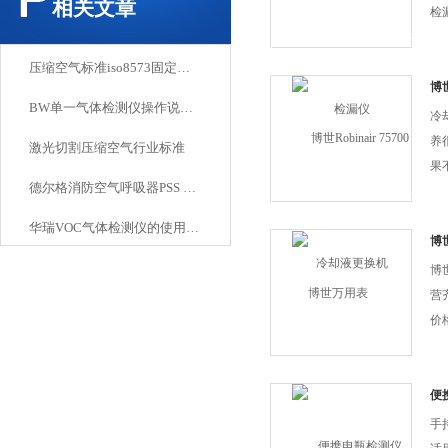
相关文章
能、
检
得
广泛
1
压缩空气标准iso8573固定的颗粒，水分，油分标准
保
博世
BW单一气体检测仪操作说明书
换
连
冷
X
养
激光切割压缩空气行业标准
完
果
德尔格消防空气呼吸器PSS 5000不惧水火
漏
机的
1
冷
华瑞VOC气体检测仪的使用效果
小
设
博
质
便
博
提
营
优
价
省
用表
门
还
便
包
手
*