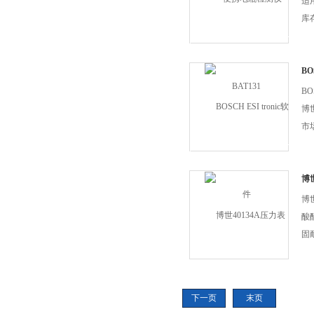
适
便
库
示
电
环
BO
家
BO
器
博
感
市
料
部
等
博世
外
博
息
酸
称
固
便
料
用
下一页
末页
验