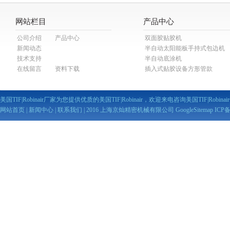
改
正
网站栏目
产品中心
公司介绍
产品中心
双面胶贴胶机
新闻动态
半自动太阳能板手持式包边机
技术支持
半自动底涂机
在线留言
资料下载
插入式贴胶设备方形管款
美国TIF|Robinair厂家为您提供优质的美国TIF|Robinair，欢迎来电咨询美国TIF|Robinai
网站首页
|
新闻中心
|
联系我们
| 2016 上海京灿精密机械有限公司
GoogleSitemap
ICP