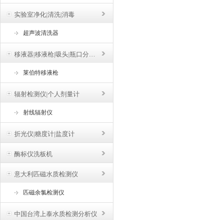
实验室净化|清洗|消毒
超声波清洗器
移液器|移液枪|吸头|瓶口分液器
莱伯特移液枪
辐射检测仪|个人剂量计
射线辐射仪
折光仪|糖度计|盐度计
酶标仪洗板机
意大利匹磁水质检测仪
匹磁余氯检测仪
中国台湾上泰水质检测分析仪