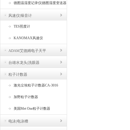
德图温湿度记录仪|德图湿度变送器
风速仪|噪音计
TES照度计
KANOMAX风速仪
ADAM艾德姆电子天平
台雄水龙头|洗眼器
粒子计数器
激光尘埃粒子计数器CA-3016
加野粒子计数器
美国Met One粒子计数器
电泳|电泳槽