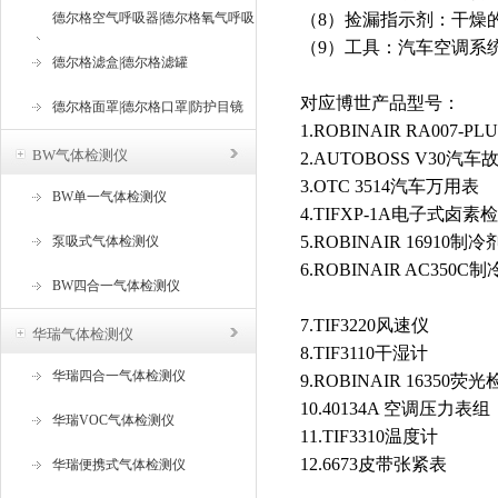
德尔格空气呼吸器|德尔格氧气呼吸
（8）捡漏指示剂：干燥
（9）工具：汽车空调系
器
德尔格滤盒|德尔格滤罐
对应博世产品型号：
德尔格面罩|德尔格口罩|防护目镜
1.ROBINAIR RA007
BW气体检测仪
2.AUTOBOSS V30汽
3.OTC 3514汽车万用表
BW单一气体检测仪
4.TIFXP-1A电子式卤素
5.ROBINAIR 16910
泵吸式气体检测仪
6.ROBINAIR AC35
BW四合一气体检测仪
7.TIF3220风速仪
华瑞气体检测仪
8.TIF3110干湿计
华瑞四合一气体检测仪
9.ROBINAIR 16350荧
10.40134A 空调压力表组
华瑞VOC气体检测仪
11.TIF3310温度计
12.6673皮带张紧表
华瑞便携式气体检测仪