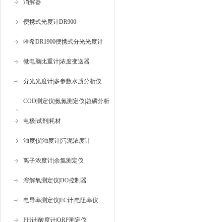
消解器
便携式光度计DR900
哈希DR1900便携式分光光度计
微电脑比重计|浓度变送器
分光光度计|多参数水质分析仪
COD测定仪|氨氮测定仪|总磷分析
仪
电极|试剂|耗材
浊度仪|浊度计|污泥浓度计
离子浓度计|余氯测定仪
溶解氧测定仪|DO控制器
电导率测定仪|EC计|电阻率仪
PH计|酸度计|ORP测定仪