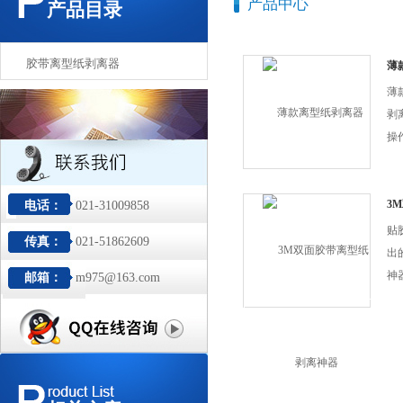
产品中心
产品目录
胶带离型纸剥离器
薄
薄
剥
操
装
离
用
3
电话：
021-31009858
您
贴
传真：
021-51862609
的
出
效
神
邮箱：
m975@163.com
破
碑
其
让
捷