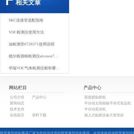
相关文章
来
工
抢
SKC连接管选配指南
章
VOC检测仪使用方法
油检测管6728371使用说明
德尔格酒精检测仪alcotest7000技术参数
华瑞VOC气体检测仪都有哪些优势
网站栏目
产品中心
公司介绍
产品中心
双面胶贴胶机
新闻动态
半自动太阳能板手持式包边机
技术支持
半自动底涂机
在线留言
资料下载
插入式贴胶设备方形管款
胶带离型纸剥离器厂家为您提供优质的胶带离型纸剥离器，欢迎来电咨询胶带离型纸