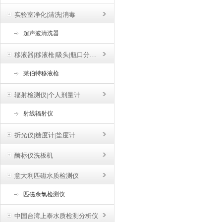
实验室净化|清洗|消毒
超声波清洗器
移液器|移液枪|吸头|瓶口分液器
莱伯特移液枪
辐射检测仪|个人剂量计
射线辐射仪
折光仪|糖度计|盐度计
酶标仪洗板机
意大利匹磁水质检测仪
匹磁余氯检测仪
中国台湾上泰水质检测分析仪