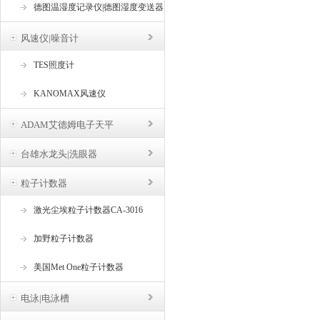
德图温湿度记录仪|德图湿度变送器
风速仪|噪音计
TES照度计
KANOMAX风速仪
ADAM艾德姆电子天平
台雄水龙头|洗眼器
粒子计数器
激光尘埃粒子计数器CA-3016
加野粒子计数器
美国Met One粒子计数器
电泳|电泳槽