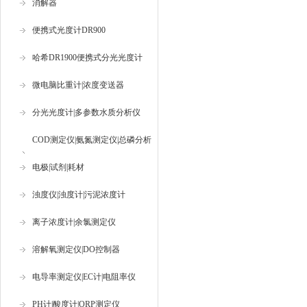
消解器
便携式光度计DR900
哈希DR1900便携式分光光度计
微电脑比重计|浓度变送器
分光光度计|多参数水质分析仪
COD测定仪|氨氮测定仪|总磷分析
仪
电极|试剂|耗材
浊度仪|浊度计|污泥浓度计
离子浓度计|余氯测定仪
溶解氧测定仪|DO控制器
电导率测定仪|EC计|电阻率仪
PH计|酸度计|ORP测定仪