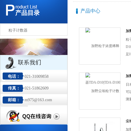
产品中心
产品目录
粒子计数器
加
D1
粒
D1
足
的
埃
高
加
电话：
021-31009858
的
日
传真：
021-51862609
控
可
器
测量
邮箱：
m975@163.com
源。
9
规
评
子
和
尘埃
子
加