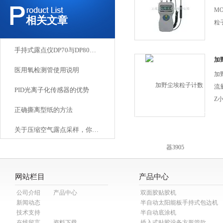
3
M
相关文章
数
粒
的
量
手持式露点仪DP70与DP80的区别 厂家工程师精讲
和
加
医用氧检测管使用说明
部
加
粒
流
PID光离子化传感器的优势
气
Z小
正确撕离型纸的方法
过
流
便
关于压缩空气露点采样，你需要知道的四件事
C
数
网
个
网站栏目
产品中心
室
公司介绍
产品中心
双面胶贴胶机
量
新闻动态
半自动太阳能板手持式包边机
利
技术支持
半自动底涂机
在线留言
资料下载
插入式贴胶设备方形管款