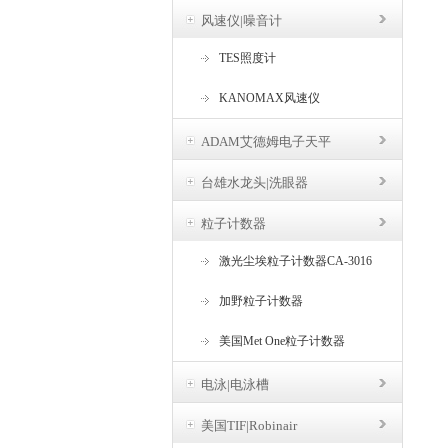
风速仪|噪音计
TES照度计
KANOMAX风速仪
ADAM艾德姆电子天平
台雄水龙头|洗眼器
粒子计数器
激光尘埃粒子计数器CA-3016
加野粒子计数器
美国Met One粒子计数器
电泳|电泳槽
美国TIF|Robinair