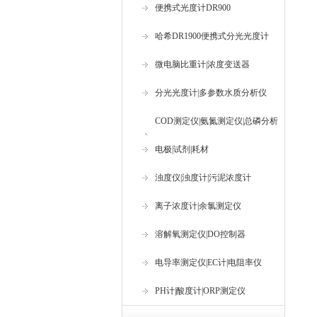
便携式光度计DR900
哈希DR1900便携式分光光度计
微电脑比重计|浓度变送器
分光光度计|多参数水质分析仪
COD测定仪|氨氮测定仪|总磷分析
仪
电极|试剂|耗材
浊度仪|浊度计|污泥浓度计
离子浓度计|余氯测定仪
溶解氧测定仪|DO控制器
电导率测定仪|EC计|电阻率仪
PH计|酸度计|ORP测定仪