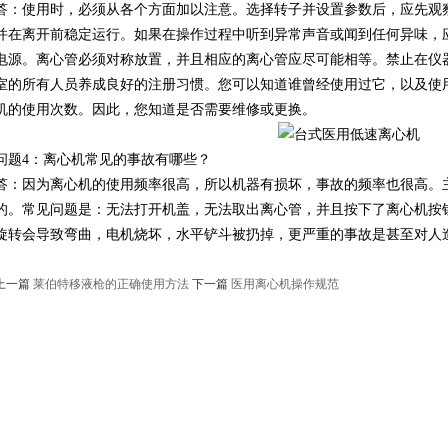
答：使用时，必须从各个方面加以注意。选择转子并设置参数后，应先观
并在离开前稳定运行。如果在操作过程中听到异常声音或闻到任何异味，应
电源。离心管必须对称放置，并且相应的离心管应尽可能相等。禁止在仪
室的所有人员养成良好的注册习惯。您可以知道谁曾经使用过它，以及使
机的使用次数。因此，您知道是否需要维修或更换。
问题4：离心机常见的事故有哪些？
答：因为离心机的使用频率很高，所以机器有损坏，事故的频率也很高。
的。常见问题是：无法打开机盖，无法取出离心管，并且按下了离心机按
旋转会导致弯曲，电机烧坏，水平铲斗被扔掉，更严重的事故是甚至对人
上一篇
莱伯特移液枪的正确使用方法
下一篇
医用离心机操作规范