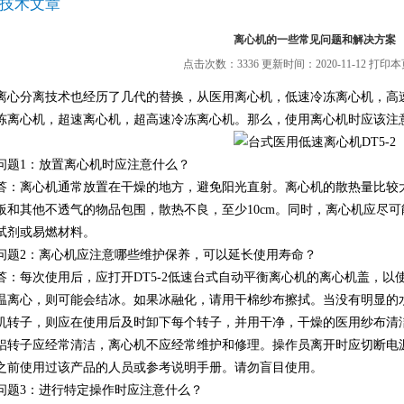
技术文章
离心机的一些常见问题和解决方案
点击次数：3336 更新时间：2020-11-12
打印本
离心分离技术也经历了几代的替换，从医用离心机，低速冷冻离心机，高
冻离心机，超速离心机，超高速冷冻离心机。那么，使用离心机时应该注
问题1：放置离心机时应注意什么？
答：离心机通常放置在干燥的地方，避免阳光直射。离心机的散热量比较
板和其他不透气的物品包围，散热不良，至少10cm。同时，离心机应尽
试剂或易燃材料。
问题2：离心机应注意哪些维护保养，可以延长使用寿命？
答：每次使用后，应打开
DT5-2低速台式自动平衡离心机
的
离心机盖，以
温离心，则可能会结冰。如果冰融化，请用干棉纱布擦拭。当没有明显的
机转子，则应在使用后及时卸下每个转子，并用干净，干燥的医用纱布清
铝转子应经常清洁，离心机不应经常维护和修理。操作员离开时应切断电
之前使用过该产品的人员或参考说明手册。请勿盲目使用。
问题3：进行特定操作时应注意什么？