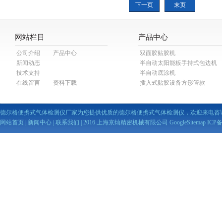
下一页
末页
动
竖
计
网站栏目
产品中心
X
公司介绍
产品中心
双面胶贴胶机
泵
新闻动态
半自动太阳能板手持式包边机
简
技术支持
半自动底涂机
在线留言
资料下载
插入式贴胶设备方形管款
德尔格便携式气体检测仪厂家为您提供优质的德尔格便携式气体检测仪，欢迎来电咨
网站首页
|
新闻中心
|
联系我们
| 2016 上海京灿精密机械有限公司
GoogleSitemap
ICP