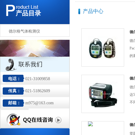
产品中心
产品目录
德尔格气体检测仪
德
Pac
德
P
的
可
关
尔
德尔
电话：
021-31009858
价
德尔
传真：
021-51862609
售
达
不
邮箱：
m975@163.com
案
4
置
德
仪
应
坚