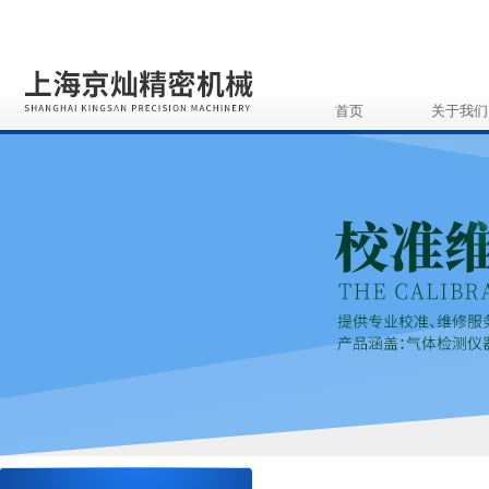
首页
关于我们