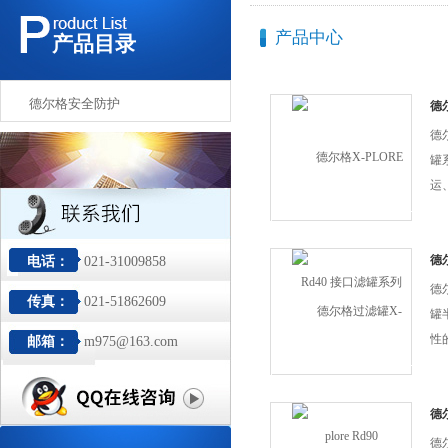
产品中心
产品目录
德尔格安全防护
德尔
罐
德尔
罐
运
物
格
已
德尔
电话：
021-31009858
济
德尔
传真：
021-51862609
欧洲
罐
口
性
邮箱：
m975@163.com
防
双
低
佳
R
护
德尔
欢
与X
德尔