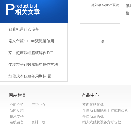
搭
佩
相关文章
格 
便
挡
贴胶机是什么设备
和
泰来华顿CX100液氮罐使用说明
京工超声波细胞破碎仪JYD650L操作注意事项
尘埃粒子计数器简单操作方法
如需成本低服务周期快 霍尼韦尔气体检测仪维修找哪里
网站栏目
产品中心
公司介绍
产品中心
双面胶贴胶机
新闻动态
半自动太阳能板手持式包边机
技术支持
半自动底涂机
在线留言
资料下载
插入式贴胶设备方形管款