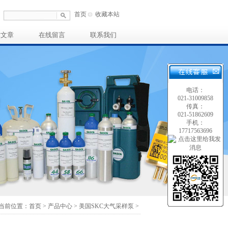
首页
收藏本站
术文章
在线留言
联系我们
电话：
021-31009858
传真：
021-51862609
手机：
17717563696
当前位置：
首页
>
产品中心
>
美国SKC大气采样泵
>