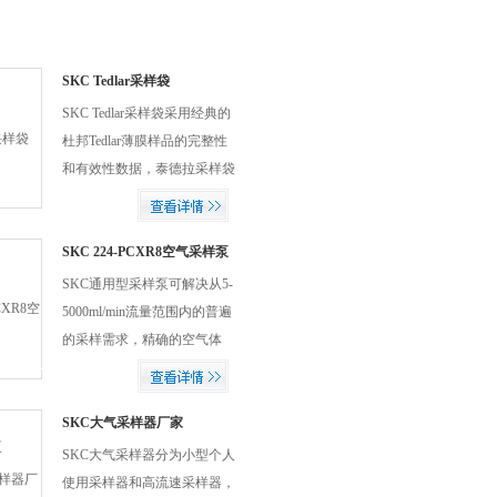
SKC Tedlar采样袋
SKC Tedlar采样袋采用经典的
杜邦Tedlar薄膜样品的完整性
和有效性数据，泰德拉采样袋
阻止渗透进袋和出袋，是
VOCs的经典采样袋，被环保
局EPA方法引用，产品尺寸多
SKC 224-PCXR8空气采样泵
样，是目前研究所便捷安全使
SKC通用型采样泵可解决从5-
用的大气采样袋，适合采集
5000ml/min流量范围内的普遍
VOCs.CO,CO2,SF6,CH4,H2S
的采样需求，精确的空气体
等多种气体。
积、无脉动流、以及持久耐用
性使SKC通用型PCXR采样泵
成为在采样领域内*的泵。
SKC大气采样器厂家
SKC 224-PCXR8空气采样泵加
SKC大气采样器分为小型个人
上了简单的键盘和间歇采样性
使用采样器和高流速采样器，