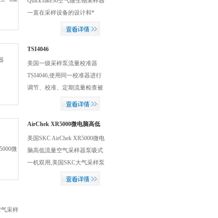
QuickTake30空气微生物采样器
一直在采样设备的设计和*
新。包括采样泵及配件，便携
式仪器，表面和皮肤采样，参
考和培训，SKC移动应用程序
TSI4046
等。采样的介质有气体、蒸
美国一级采样泵流量校准器
汽、颗粒、生物气溶胶等！稳
TSI4046,使用同一校准器进行
定性好，电源采用交直流两用
调节、校准、定期流量检查被
型，方便没有交流电的场合使
NIOSH 确认为一级校准器参
用。
考仪器技术具有NIST校准证书
配件齐全，*价格合理!
AirChek XR5000微电脑高低
流量空气采样器
美国SKC AirChek XR5000微电
脑高低流量空气采样器泵吸式
一机双用,美国SKC大气采样泵
可以采集粉尘也可以采集有毒
物，具有自动调整功能，可编
程，流量范围: 5 - 5000 ml/min