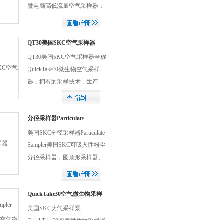
能。通用型PCXR泵仅重34盎
微电脑高低流量空气采样器：
司，非常轻便，使用方便舒
AIR CHEK-20001，掌上型低
适。
流量空气采样器，广用型高低
流量空气采样器，高流量空气
QT30美国SKC空气采样器
采样器A.型号：HV-30 (豪华
QT30美国SKC空气采样器全称
型)，Tedlar 空气采样袋等。
QuickTake30微生物空气采样
器，拥有的采样技术，生产
you质的空气采样设备。20世
纪60年代以来，SKC的领you
势一直在采样设备的设计和创
分径采样器Particulate
Sampler
xin。包括QT30空气采样器及
美国SKC分径采样器Particulate
配件，便携式仪器，表面和皮
Sampler美国SKC可吸入性粉尘
肤采样，SKC移动应用程序
分径采样器，圆顶形采样器、
等。采样的介质有气体、蒸
IOM采样器、PPI平行式粉尘
汽、颗粒、生物气溶胶等。
采样器、铝制炫风分离器、导
电塑料旋风分离管、GS-3炫风
QuickTake30空气微生物采样
器
分离器、五阶分径粉尘采样器
美国SKC大气采样泵
等。