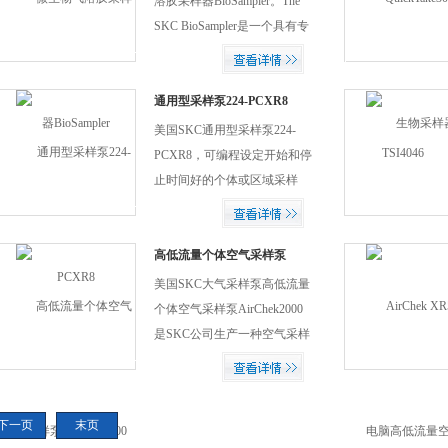
溶胶采样器BioSampler。The
包含224PCXR8,224-
SKC BioSampler是一个具有专
PCXR4,224-44XR三种型号可
li（Patented 5,902,385）的高效
供用户根据不同需要购买！
率玻璃冲击瓶捕集装置的特殊
设计，美国SKC气溶胶采样器
通用型采样泵224-PCXR8
需要一台高流量音速的空气采
美国SKC通用型采样泵224-
样泵，例如可配Quicktake30采
PCXR8，可编程设定开始和停
样泵配套使用！
止时间好的个体或区域采样
泵。一个内置处理器控制泵的
开/关循环，所以采样泵在采样
期间可间歇采样！美国SKC大
高低流量个体空气采样泵
AirChek2000
气采样泵PCXR8精确的空气体
美国SKC大气采样泵高低流量
积、无脉动流、以及持久耐用
个体空气采样泵AirChek2000
性,224-PCXR8一台空气采样泵
是SKC公司生产一种空气采样
通过选购附件成为大气采样
相关仪器高低流量个体空气采
器、粉尘采样器、空气微生物
样泵，已有40年历史，不仅提
采样器.
供您600种以上空气采样之专*
下一页
末页
产品，高低流量空气采样器、