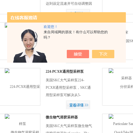
达到设定流速并可自动调整因
不同温度和大气压影响所导致
的变化。电池组一次充电可保
证AirChek2000型气体采样泵
LelandLegacy采样器
欢迎您！
来自局域网的朋友！有什么可以帮助您的
采样8小时以上。AirChek2000
LelandLegacy采样器美国SKC
吗？
采样泵易于编程，
,DPS微粒采样系统,便携的环
AirChek2000型气体采样泵有
境采样器,**。美国SKC 防爆
两种简便的编程选择来满足用
粉尘采样器24-小时高流量 5 至
户采样需求。
15 L/min高流量能达到以往使
用的个人采样泵所不能达到的
224-PCXR通用型采样泵
流速！可用于工业卫生、环保
美国SKC大气采样泵224-
领域和各类实验室。它采用干
PCXR通用型采样泵，SKC通
式活塞运动的原理，一次按键
用型采样泵可解决从5-
即可产生连续多个读数。
5000ml/min流量范围内的普遍
的采样需求，精确的空气体
积、无脉动流、以及持久耐用
微生物气溶胶采样器
BioSampler
性使SKC通用型PCXR采样泵
美国SKC大气采样泵微生物气
成为在采样领域内可靠的泵。