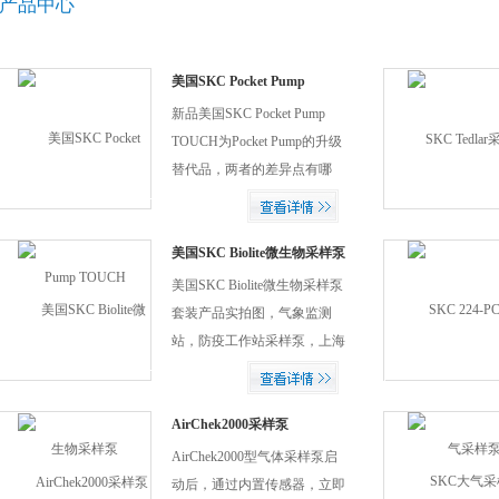
产品中心
美国SKC Pocket Pump
TOUCH
新品美国SKC Pocket Pump
TOUCH为Pocket Pump的升级
替代品，两者的差异点有哪
些？上海京灿从图片上和关键
差异点上进行分析，为您空气
袋采样进行排忧解难，一眼决
美国SKC Biolite微生物采样泵
定哪款更适合自己。注Pocket
美国SKC Biolite微生物采样泵
Pump为少量库存现货，如果库
套装产品实拍图，气象监测
存出完，美国SKC产品不进行
站，防疫工作站采样泵，上海
生产。
京灿精密机械致力于未来,提供
*品质的实验室和工业检测仪
器设备。
AirChek2000采样泵
AirChek2000型气体采样泵启
动后，通过内置传感器，立即