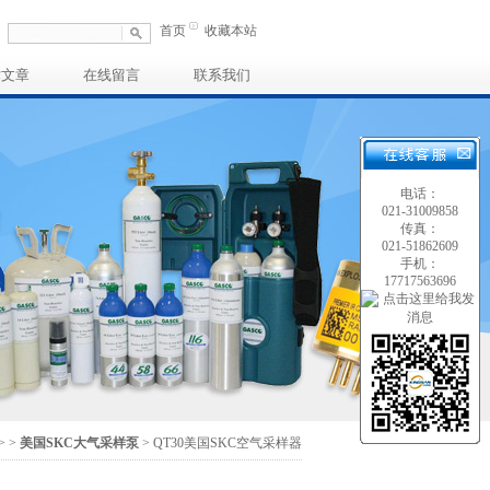
首页
收藏本站
术文章
在线留言
联系我们
电话：
021-31009858
传真：
021-51862609
手机：
17717563696
>
>
美国SKC大气采样泵
> QT30美国SKC空气采样器