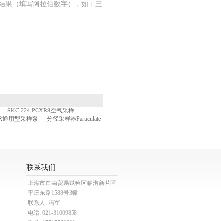
结果（填写阿拉伯数字），如：三
SKC 224-PCXR8空气采样
CXR通用型采样泵
分径采样器Particulate
联系我们
上海市自由贸易试验区临港新片区
平庄东路1588号3幢
联系人: 冯军
电话: 021-31009858