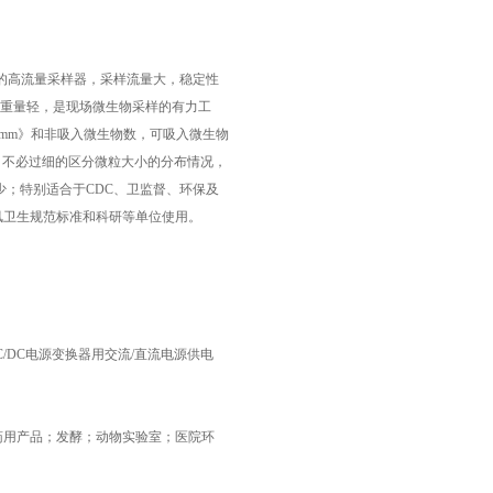
*的高流量采样器，采样流量大，稳定性
，重量轻，是现场微生物采样的有力工
mm
》和非吸入微生物数，可吸入微生物
，不必过细的区分微粒大小的分布情况，
量少；特别适合于
CDC
、卫监督、环保及
凤卫生规范标准和科研等单位使用。
C/DC
电源变换器用交流
/
直流电源供电
药用产品；发酵；动物实验室；医院环