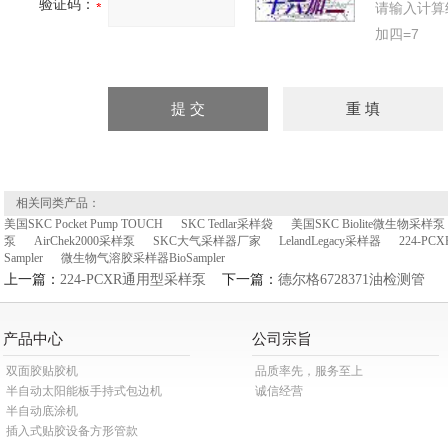
验证码：
请输入计算
加四=7
相关同类产品：
美国SKC Pocket Pump TOUCH
SKC Tedlar采样袋
美国SKC Biolite微生物采样泵
泵
AirChek2000采样泵
SKC大气采样器厂家
LelandLegacy采样器
224-P
Sampler
微生物气溶胶采样器BioSampler
上一篇：
224-PCXR通用型采样泵
下一篇：
德尔格6728371油检测管
产品中心
公司宗旨
双面胶贴胶机
品质率先，服务至上
半自动太阳能板手持式包边机
诚信经营
半自动底涂机
插入式贴胶设备方形管款