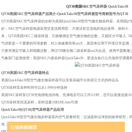
QT30美国SKC
空气采样器-
QuickTake30
QT30美国SKC
空气采样器产品简介
:QuickTake30
空气采样器
型号
简称型号为QT30
QT30美国SKC空气采样器的全称为美国QuickTake30
型空气微生物采样器，采用国ji
好；SKC空气采样器电源采用交直流两用型，方便没有交流电的场合使用，体积小
具；QT30美国SKC二级采样器，它能够测定空气微生物的总数，又能区分可吸入《
8
气溶胶是一个重要的环境参数，对人体健康危害zui大，基层单位用于环境日常监测
只要求测定可吸入和细菌总数，用QT30微生物二级采样器zui为合适。使用平皿数
气象部门监测使用；美国SKC六级采样器
QuickTake30
，更适合执行公共场所空调通
QT30美国SKC
空气采样器特点
美国QuickTake30
型空气微生物采样器可以安装采磁平台和其它方式的样品头
QT30采样泵采样时间可以从
1-999
分钟选择
美国SKC采样泵QT30充电锂电池供电，充满电后可以工作
5
小时，也可以直接连接
A
QT30采样泵恒流采样，采样流量
10
到
30L/min
可调
QuickTake30(QT30)
空气采样器产品应用
QuickTake30
型空气微生物采样器室内空气质量研究；过滤器和洁净室的效率研究；
境；食品加工厂；污水处理厂；化妆品厂；粮食加工储运过程；细菌生长
QT30美国SKC
空气采样器技术参数