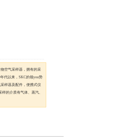
30微生物空气采样器，拥有的采
年代以来，SKC的领you势
空气采样器及配件，便携式仪
采样的介质有气体、蒸汽、