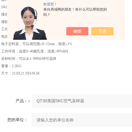
欢迎您！
SKC微生物采样器QuickTake30
采样方式：撞击法筛孔式
来自局域网的朋友！有什么可以帮助您的
撞击次数：
2
级、
6
级
吗？
捕获率：≥
98%
工作噪音：≤
60
分贝
电源：充电锂电池供电
电子定时器：可以调范围≥
0~12min
，精度≤
1%
工作环境：温度
0~40
摄氏度，湿度≤
90%RH
采样时间：可以从
1~999
分钟可选择
重量：
2.2KG
尺寸：
23.6X21.3X8.9CM
产品：
您的单位：