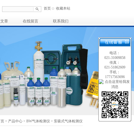
首页
收藏本站
术文章
在线留言
联系我们
电话：
021-31009858
传真：
021-51862609
手机：
17717563696
首页
>
产品中心
>
BW气体检测仪
>
泵吸式气体检测仪