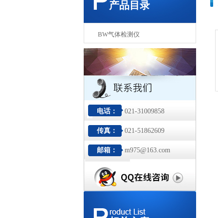
产品目录
BW气体检测仪
电话：
021-31009858
传真：
021-51862609
邮箱：
m975@163.com