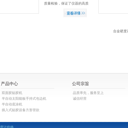
度计、洛氏硬度计、维氏硬度
质量检验，保证了仪器的高质
计、布氏硬度计、邵氏硬度计
量。满度点稳定，校正点稳
HT-6510A、韦氏硬度计、肖氏
定，指针无“爬行”，韦氏硬度
硬度计等。
值可换算成维氏、洛氏、布氏
等硬度值。通过产品说明书附
带的换算表 或“硬度换算”手机
应用。
产品中心
公司宗旨
双面胶贴胶机
品质率先，服务至上
半自动太阳能板手持式包边机
诚信经营
半自动底涂机
插入式贴胶设备方形管款
度计价格