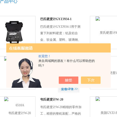
产品中心
巴氏硬度计GYZJ934-1
巴氏硬度计GYZJ934-1用于测
量下列材料硬度：铝及铝合
金、软金属、塑料、玻璃钢、
橡胶及皮革。美国进口巴氏硬
度计使用注意事项：较硬的材
欢迎您！
料不能用本硬度计测量，应将
邵氏硬度计HT-6510A
来自局域网的朋友！有什么可以帮助您的
吗？
压针*与硬度计支脚置于被测
金属硬度测量源于18世纪20年
表面的同一平面上。上海京灿
代，由雷奥姆尔提出并被应用
现货供应，硬度计GYZJ934-1
到金属硬度检测。硬度定义：
价格实惠。
表示材料抵抗硬物体压入其表
面的能力，它是金属材料的重
要性能指标之一。一般硬度越
韦氏硬度计W-20
高，耐磨性越好。目前市场上
韦氏硬度计W-20精细的零件加
主要使用的硬度计有：里氏硬
工，精密的整机装配，严格的