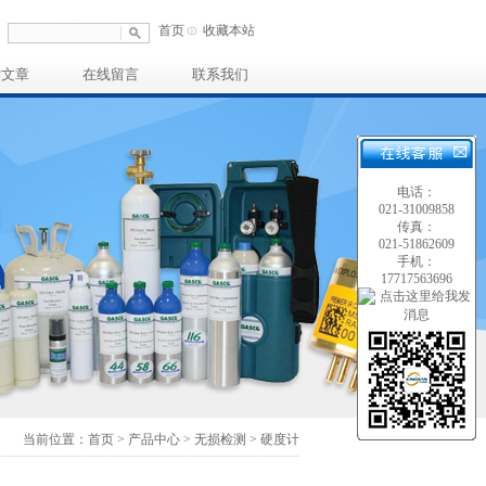
首页
收藏本站
术文章
在线留言
联系我们
电话：
021-31009858
传真：
021-51862609
手机：
17717563696
当前位置：
首页
>
产品中心
>
无损检测
>
硬度计