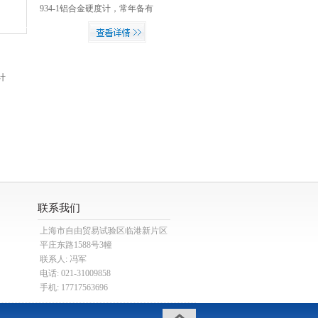
准收取，本公司不另行收取任
934-1铝合金硬度计，常年备有
何费用。
大量进口铝合金硬度计整机及
*硬度块、压针等配件，*现货
供应。并对广大用户郑重承诺
对于本公司经销的进口铝合金
硬度计产品提供一年保修服
务。
联系我们
上海市自由贸易试验区临港新片区
平庄东路1588号3幢
联系人: 冯军
电话: 021-31009858
手机: 17717563696