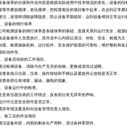
设备保养的分级和作业内容是根据实际使用中技术情况的变化；设备的结
据零件磨损规律，老化规律，把程度相近的项目集中起来，在达到正常磨
整洁，发现和消除故障隐患，防止设备早期损坏，达到设备维持正常运行
1、设备的例行保养
公司检测设备的例行保养是各级保养的基础，直接关系到运行安全，能源
由设备操作人负责执行，其作业中心内容以清洁、补给、安全、检视为主
制度。检查操纵机构、运行机件、安全保护装置的可靠性，维护整机和各
固松动件等。
2、设备启动前的工作项目。
清洁检测设备，清除与生产无关的杂物，更换或清洗过滤网。
检查各指示仪器，仪表，操作按钮和手柄以及紧急停止按钮是否正常。
检查各部位有堵塞，漏油，漏电的现象。
3、设备运行中的检查。
注意各仪器仪表的工作情况，及各部位有无异常的声响。
运行中注意安全部件是否正常。
遇异常情况要及时向设备管理负责人报告。
4、收工后的作业项目
清洁设备外部，内部的剩余生产用料，清洁各种零部件。