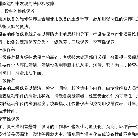
排除运行中发现的缺陷和故障。
5、设备的维修保养
检测设备的维修保养是合理使用设备的重要环节，必须用强制性的保养制
大拆大卸的做法。
设备的维修保养就是在以预防为主的思想指导下，把设备保养作业项目按
行，设备的定期保养分为：一级保养，二级保养，季节性保养。
一级保养
一级保养是各级技术保养的基础，各级技术管理部门必须十分重视一级保
主要作业内容以清洁、清洁设备用电脑主机灰尘、润滑、紧固为主，检查
种阀门、润滑油油平面。
二级保养
设备的二级保养以清洁、检查、调整、校验为中心内容。由专业维修人员
检查运动部件的润滑油状况，清洗各类滤清器，检查安全机件的可靠性，
旋转运动部位的磨损程度，校验指示用仪器仪表和控制用仪器仪表、计量
技术性能。
季节性保养
冬、夏气温相差悬殊，设备的工作条件也发生明显变化。为此，应结合一
及油管是否漏油、溢油等现象为主。避免因气温变化造成设备性能不良和