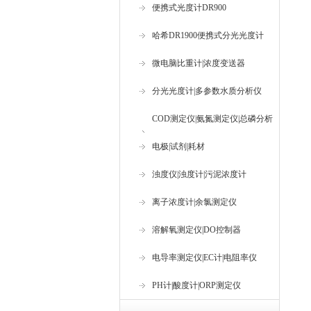
便携式光度计DR900
哈希DR1900便携式分光光度计
微电脑比重计|浓度变送器
分光光度计|多参数水质分析仪
COD测定仪|氨氮测定仪|总磷分析
仪
电极|试剂|耗材
浊度仪|浊度计|污泥浓度计
离子浓度计|余氯测定仪
溶解氧测定仪|DO控制器
电导率测定仪|EC计|电阻率仪
PH计|酸度计|ORP测定仪