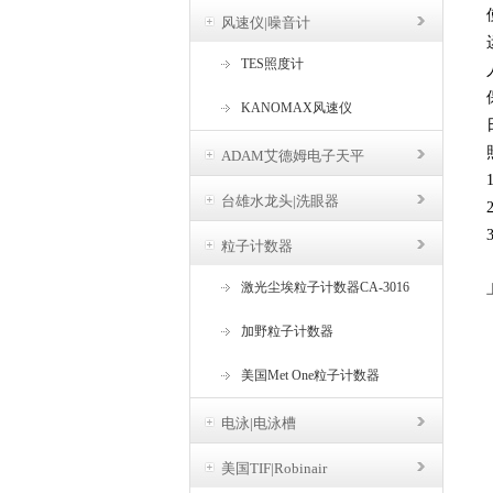
风速仪|噪音计
TES照度计
KANOMAX风速仪
ADAM艾德姆电子天平
台雄水龙头|洗眼器
粒子计数器
激光尘埃粒子计数器CA-3016
加野粒子计数器
美国Met One粒子计数器
电泳|电泳槽
美国TIF|Robinair