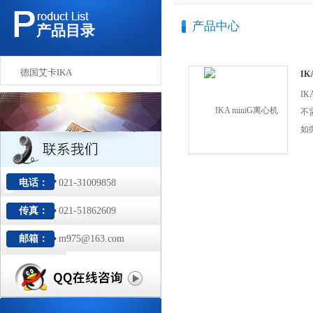
产品中心
产品目录
德国艾卡IKA
IK
IK
不
如
顶
地
机
电话：
021-31009858
只
传真：
021-51862609
心
使
邮箱：
m975@163.com
钮
60
分
速