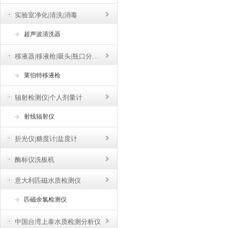
实验室净化|清洗|消毒
超声波清洗器
移液器|移液枪|吸头|瓶口分液器
莱伯特移液枪
辐射检测仪|个人剂量计
射线辐射仪
折光仪|糖度计|盐度计
酶标仪洗板机
意大利匹磁水质检测仪
匹磁余氯检测仪
中国台湾上泰水质检测分析仪