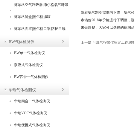
德尔格空气呼吸器|德尔格氧气呼吸
随着氨气制冷需求的下降，氨气
器
德尔格滤盒|德尔格滤罐
市场价2018年价格进行了调整，
未做调整，大家可以选择的德国
德尔格面罩|德尔格口罩|防护目镜
BW气体检测仪
上一篇
可燃气报警仪标定工作您
BW单一气体检测仪
泵吸式气体检测仪
BW四合一气体检测仪
华瑞气体检测仪
华瑞四合一气体检测仪
华瑞VOC气体检测仪
华瑞便携式气体检测仪