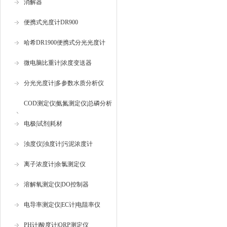
消解器
便携式光度计DR900
哈希DR1900便携式分光光度计
微电脑比重计|浓度变送器
分光光度计|多参数水质分析仪
COD测定仪|氨氮测定仪|总磷分析
仪
电极|试剂|耗材
浊度仪|浊度计|污泥浓度计
离子浓度计|余氯测定仪
溶解氧测定仪|DO控制器
电导率测定仪|EC计|电阻率仪
PH计|酸度计|ORP测定仪