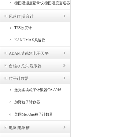
德图温湿度记录仪|德图湿度变送器
风速仪|噪音计
TES照度计
KANOMAX风速仪
ADAM艾德姆电子天平
台雄水龙头|洗眼器
粒子计数器
激光尘埃粒子计数器CA-3016
加野粒子计数器
美国Met One粒子计数器
电泳|电泳槽