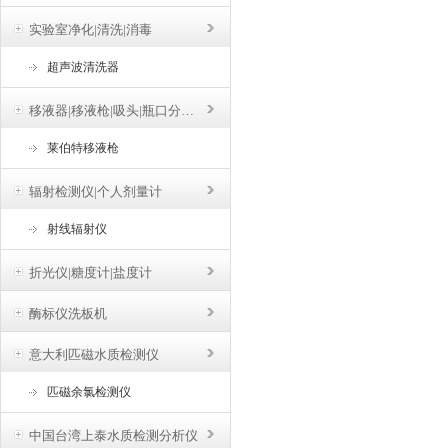
实验室净化|清洗|消毒
超声波清洗器
移液器|移液枪|吸头|瓶口分液器
莱伯特移液枪
辐射检测仪|个人剂量计
射线辐射仪
折光仪|糖度计|盐度计
酶标仪洗板机
意大利匹磁水质检测仪
匹磁余氯检测仪
中国台湾上泰水质检测分析仪