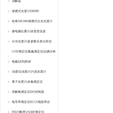
消解器
便携式光度计DR900
哈希DR1900便携式分光光度计
微电脑比重计|浓度变送器
分光光度计|多参数水质分析仪
COD测定仪|氨氮测定仪|总磷分析
仪
电极|试剂|耗材
浊度仪|浊度计|污泥浓度计
离子浓度计|余氯测定仪
溶解氧测定仪|DO控制器
电导率测定仪|EC计|电阻率仪
PH计|酸度计|ORP测定仪