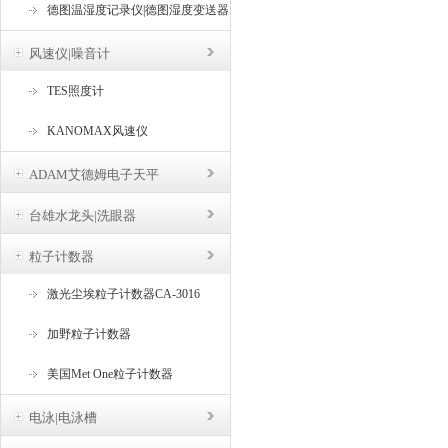
德图温湿度记录仪|德图湿度变送器
风速仪|噪音计
TES照度计
KANOMAX风速仪
ADAM艾德姆电子天平
台雄水龙头|洗眼器
粒子计数器
激光尘埃粒子计数器CA-3016
加野粒子计数器
美国Met One粒子计数器
电泳|电泳槽