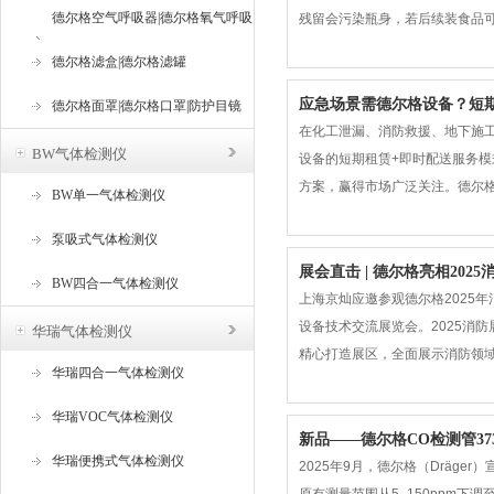
德尔格空气呼吸器|德尔格氧气呼吸
残留会污染瓶身，若后续装食品可
≈0.001g/m³）水分凝结
器
德尔格滤盒|德尔格滤罐
≤0.1μm
应急场景需德尔格设备？短期
德尔格面罩|德尔格口罩|防护目镜
在化工泄漏、消防救援、地下施
BW气体检测仪
设备的短期租赁+即时配送服务
方案，赢得市场广泛关注。德尔
BW单一气体检测仪
因符合严苛的行业安全标准，成
泵吸式气体检测仪
而短期租赁服务的出现有效破解
展会直击 | 德尔格亮相2025
BW四合一气体检测仪
上海京灿应邀参观德尔格2025年
设备技术交流展览会。2025消防
华瑞气体检测仪
精心打造展区，全面展示消防领
华瑞四合一气体检测仪
了展示。德尔格气体检测仪，无
险。便携式复合
华瑞VOC气体检测仪
新品——德尔格CO检测管3735
华瑞便携式气体检测仪
2025年9月，德尔格（Dräg