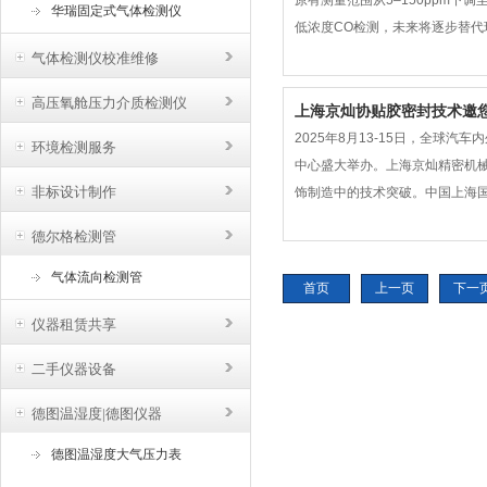
原有测量范围从5–150ppm下
华瑞固定式气体检测仪
低浓度CO检测，未来将逐步替代
息。德尔格CO检测管法规驱动于欧盟
气体检测仪校准维修
高压氧舱压力介质检测仪
上海京灿协贴胶密封技术邀您参加
2025年8月13-15日，全球
环境检测服务
中心盛大举办。上海京灿精密机
非标设计制作
饰制造中的技术突破。中国上海国
胶机，全自动贴双面胶机、离型
德尔格检测管
度贴胶设备可实现
气体流向检测管
首页
上一页
下一
仪器租赁共享
二手仪器设备
德图温湿度|德图仪器
德图温湿度大气压力表