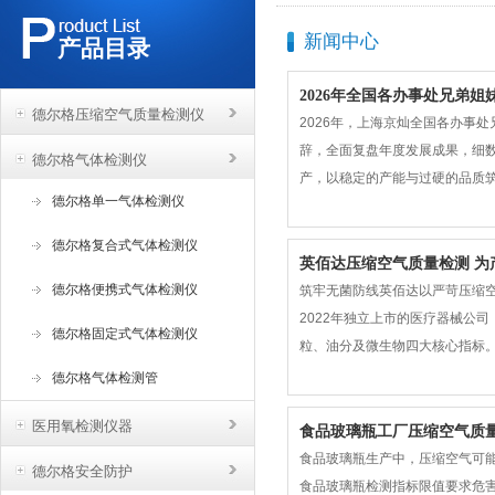
新闻中心
产品目录
2026年全国各办事处兄弟姐
德尔格压缩空气质量检测仪
2026年，上海京灿全国各办事
辞，全面复盘年度发展成果，细数
德尔格气体检测仪
产，以稳定的产能与过硬的品质
德尔格单一气体检测仪
子定制问题，用专业服务赢得客户
更突破边界，成功开辟贴胶设备
德尔格复合式气体检测仪
英佰达压缩空气质量检测 为
德尔格便携式气体检测仪
筑牢无菌防线英佰达以严苛压缩空
2022年独立上市的医疗器械公
德尔格固定式气体检测仪
粒、油分及微生物四大核心指标。将压
险；微生物负荷持续低于10CF
德尔格气体检测管
相
医用氧检测仪器
食品玻璃瓶工厂压缩空气质
食品玻璃瓶生产中，压缩空气可
德尔格安全防护
食品玻璃瓶检测指标限值要求危害说