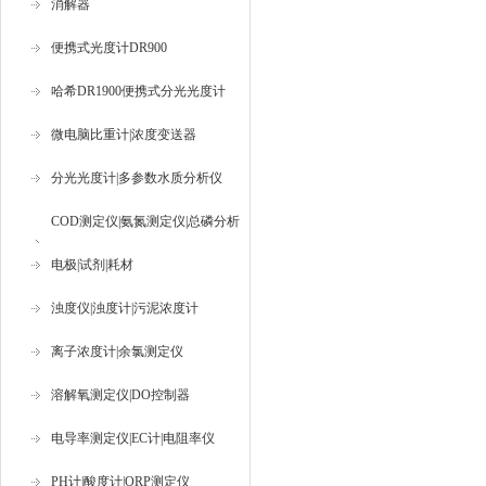
消解器
便携式光度计DR900
哈希DR1900便携式分光光度计
微电脑比重计|浓度变送器
分光光度计|多参数水质分析仪
COD测定仪|氨氮测定仪|总磷分析
仪
电极|试剂|耗材
浊度仪|浊度计|污泥浓度计
离子浓度计|余氯测定仪
溶解氧测定仪|DO控制器
电导率测定仪|EC计|电阻率仪
PH计|酸度计|ORP测定仪