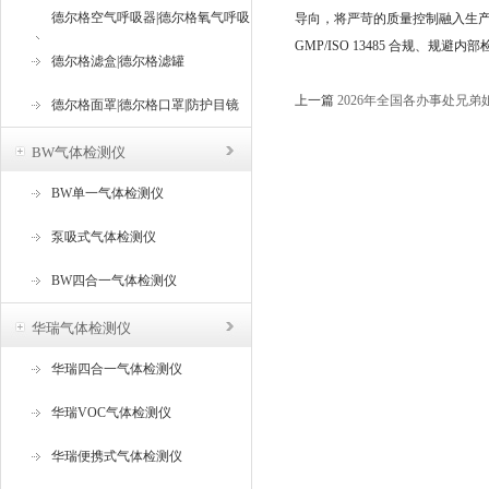
德尔格空气呼吸器|德尔格氧气呼吸
导向，将严苛的质量控制融入生
GMP/ISO 13485 合规、规
器
德尔格滤盒|德尔格滤罐
上一篇
2026年全国各办事处兄
德尔格面罩|德尔格口罩|防护目镜
BW气体检测仪
BW单一气体检测仪
泵吸式气体检测仪
BW四合一气体检测仪
华瑞气体检测仪
华瑞四合一气体检测仪
华瑞VOC气体检测仪
华瑞便携式气体检测仪