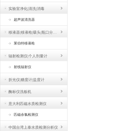
实验室净化|清洗|消毒
超声波清洗器
移液器|移液枪|吸头|瓶口分液器
莱伯特移液枪
辐射检测仪|个人剂量计
射线辐射仪
折光仪|糖度计|盐度计
酶标仪洗板机
意大利匹磁水质检测仪
匹磁余氯检测仪
中国台湾上泰水质检测分析仪