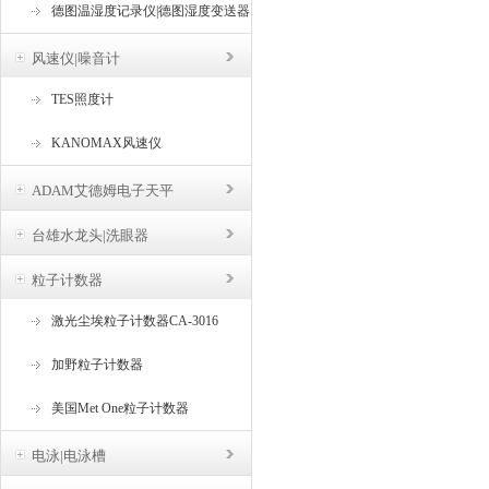
德图温湿度记录仪|德图湿度变送器
风速仪|噪音计
TES照度计
KANOMAX风速仪
ADAM艾德姆电子天平
台雄水龙头|洗眼器
粒子计数器
激光尘埃粒子计数器CA-3016
加野粒子计数器
美国Met One粒子计数器
电泳|电泳槽