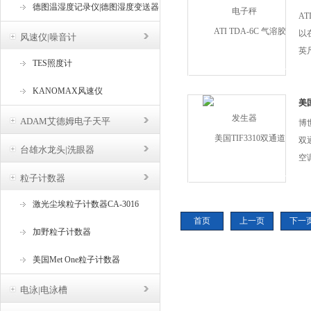
德图温湿度记录仪|德图湿度变送器
升
AT
可靠
以
风速仪|噪音计
英
TES照度计
粒
克
KANOMAX风速仪
有
美
和
ADAM艾德姆电子天平
博
双
台雄水龙头|洗眼器
空
比
粒子计数器
冷
激光尘埃粒子计数器CA-3016
的
首页
上一页
下一
实
加野粒子计数器
迎大
美国Met One粒子计数器
电泳|电泳槽