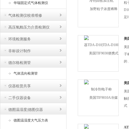
D1
功
粒
华瑞固定式气体检测仪
能：
D1
气体检测仪校准维修
足
的
高压氧舱压力介质检测仪
埃
高
美
环境检测服务
子
的
美
非标设计制作
控制
子
的
德尔格检测管
于
气体流向检测管
质
在
美
仪器租赁共享
和
美
控制
二手仪器设备
触
式
德图温湿度|德图仪器
率
1
德图温湿度大气压力表
是
AT