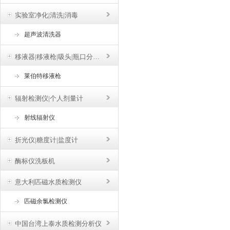
实验室净化|清洗|消毒
超声波清洗器
移液器|移液枪|吸头|瓶口分液器
莱伯特移液枪
辐射检测仪|个人剂量计
射线辐射仪
折光仪|糖度计|盐度计
酶标仪洗板机
意大利匹磁水质检测仪
匹磁余氯检测仪
中国台湾上泰水质检测分析仪