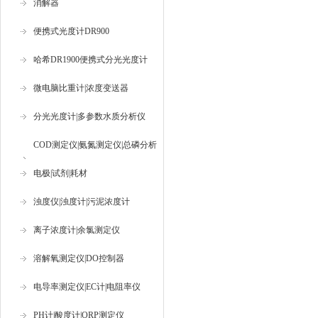
消解器
便携式光度计DR900
哈希DR1900便携式分光光度计
微电脑比重计|浓度变送器
分光光度计|多参数水质分析仪
COD测定仪|氨氮测定仪|总磷分析
仪
电极|试剂|耗材
浊度仪|浊度计|污泥浓度计
离子浓度计|余氯测定仪
溶解氧测定仪|DO控制器
电导率测定仪|EC计|电阻率仪
PH计|酸度计|ORP测定仪