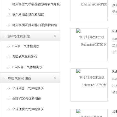
德尔格空气呼吸器|德尔格氧气呼吸
剂
受
器
德尔格滤盒|德尔格滤罐
车
的
德尔格面罩|德尔格口罩|防护目镜
自
Ro
BW气体检测仪
收
现
Ro
加
BW单一气体检测仪
加
泵吸式气体检测仪
保
够
BW四合一气体检测仪
收
Ro
加
具
华瑞气体检测仪
Ro
注
华瑞四合一气体检测仪
动
华瑞VOC气体检测仪
的
冷
华瑞便携式气体检测仪
冷
加