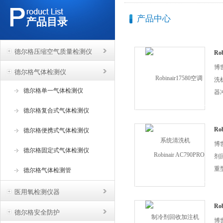
产品中心
产品目录
德尔格压缩空气质量检测仪
Ro
博世
德尔格气体检测仪
洗
德尔格单一气体检测仪
器
况
德尔格复合式气体检测仪
前
系
Ro
德尔格便携式气体检测仪
收
方
博世
德尔格固定式气体检测仪
中..
剂
重
德尔格气体检测管
动
医用氧检测仪器
可
调
Ro
德尔格安全防护
收
收
博世