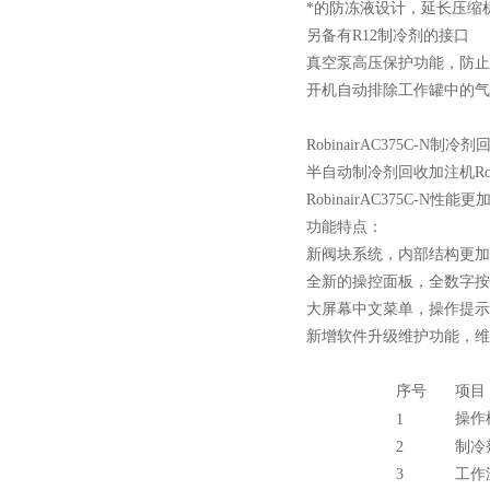
*的防冻液设计，延长压缩
另备有R12制冷剂的接口
真空泵高压保护功能，防止
开机自动排除工作罐中的气
RobinairAC375C-N
半自动制冷剂回收加注机Robi
RobinairAC375C-
功能特点：
新阀块系统，内部结构更加
全新的操控面板，全数字按
大屏幕中文菜单，操作提示
新增软件升级维护功能，维
序号
项目
操作
1
2
制冷
3
工作