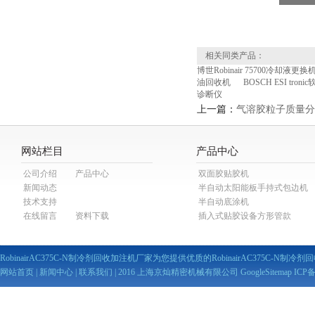
相关同类产品：
博世Robinair 75700冷却液更换
油回收机
BOSCH ESI troni
诊断仪
上一篇：
气溶胶粒子质量分析
网站栏目
产品中心
公司介绍
产品中心
双面胶贴胶机
新闻动态
半自动太阳能板手持式包边机
技术支持
半自动底涂机
在线留言
资料下载
插入式贴胶设备方形管款
RobinairAC375C-N制冷剂回收加注机厂家为您提供优质的RobinairAC375C-N制
网站首页
|
新闻中心
|
联系我们
| 2016 上海京灿精密机械有限公司
GoogleSitemap
ICP