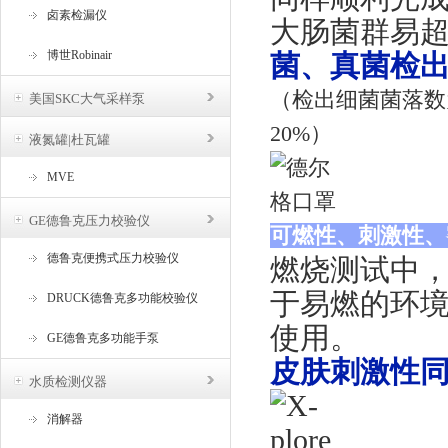
卤素检漏仪
大肠菌群易
博世Robinair
菌、真菌检
（检出细菌菌落数为
美国SKC大气采样泵
20%）
液氮罐|杜瓦罐
MVE
GE德鲁克压力校验仪
可燃性、刺激性、
德鲁克便携式压力校验仪
燃烧测试中，
于易燃的环
DRUCK德鲁克多功能校验仪
使用。
GE德鲁克多功能手泵
皮肤刺激性同
水质检测仪器
消解器