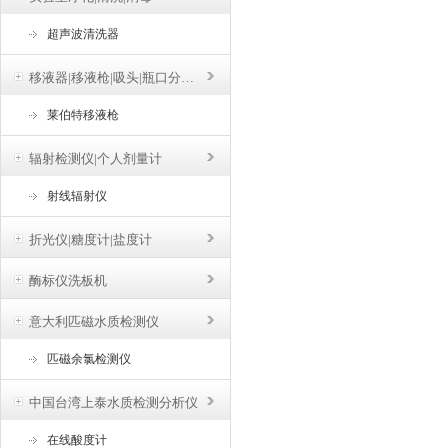
超声波清洗器
移液器|移液枪|吸头|瓶口分液器
莱伯特移液枪
辐射检测仪|个人剂量计
射线辐射仪
折光仪|糖度计|盐度计
酶标仪洗板机
意大利匹磁水质检测仪
匹磁余氯检测仪
中国台湾上泰水质检测分析仪
在线酸度计