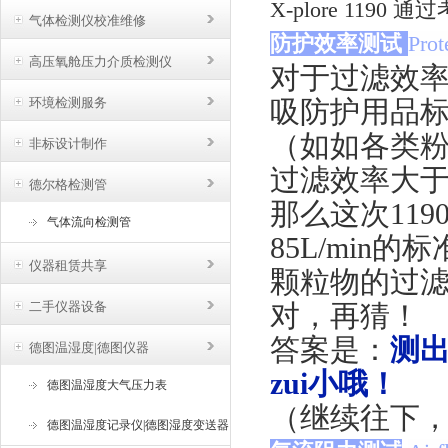
X-plore 1190
气体检测仪校准维修
防护效率测试
Prot
高压氧舱压力介质检测仪
对于过滤效率
环境检测服务
吸防护用品
（如如各类
非标设计制作
过滤效率大于9
德尔格检测管
那么这次11
气体流向检测管
85L/min
仪器租赁共享
颗粒物的过滤
二手仪器设备
对，再猜！
答案是：
测出
德图温湿度|德图仪器
zui小哦！
德图温湿度大气压力表
（继续往下
德图温湿度记录仪|德图湿度变送器