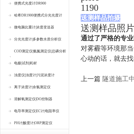
便携式光度计DR900
哈希DR1900便携式分光光度计
送测样品拍摄
送测样品照
微电脑比重计|浓度变送器
通过了严格的专业
分光光度计|多参数水质分析仪
对雾霾等环境那当
COD测定仪|氨氮测定仪|总磷分析
心动的话，就去找
仪
电极|试剂|耗材
浊度仪|浊度计|污泥浓度计
上一篇
隧道施工
离子浓度计|余氯测定仪
溶解氧测定仪|DO控制器
电导率测定仪|EC计|电阻率仪
PH计|酸度计|ORP测定仪