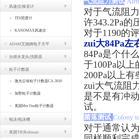
气流阻力测试
Airf
风速仪|噪音计
对于气流阻力
TES照度计
许343.2Pa
对于1190
KANOMAX风速仪
zui大84Pa左
ADAM艾德姆电子天平
84Pa是个什
台雄水龙头|洗眼器
于100Pa
粒子计数器
200Pa以上
激光尘埃粒子计数器CA-3016
zui大气流阻
是不是有冲
加野粒子计数器
试。
美国Met One粒子计数器
菌落测试
Colony te
电泳|电泳槽
对于通常认为
美国TIF|Robinair
同样顺利完