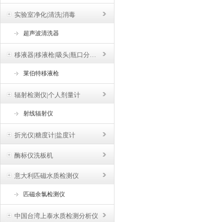
实验室净化|清洗|消毒
超声波清洗器
移液器|移液枪|吸头|瓶口分液器
莱伯特移液枪
辐射检测仪|个人剂量计
射线辐射仪
折光仪|糖度计|盐度计
酶标仪洗板机
意大利匹磁水质检测仪
匹磁余氯检测仪
中国台湾上泰水质检测分析仪