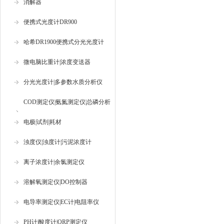
消解器
便携式光度计DR900
哈希DR1900便携式分光光度计
微电脑比重计|浓度变送器
分光光度计|多参数水质分析仪
COD测定仪|氨氮测定仪|总磷分析
仪
电极|试剂|耗材
浊度仪|浊度计|污泥浓度计
离子浓度计|余氯测定仪
溶解氧测定仪|DO控制器
电导率测定仪|EC计|电阻率仪
PH计|酸度计|ORP测定仪