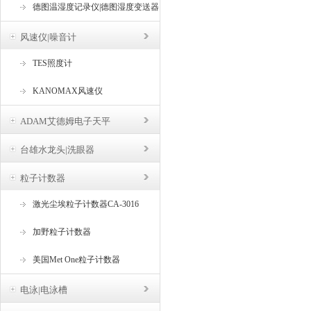
德图温湿度记录仪|德图湿度变送器
风速仪|噪音计
TES照度计
KANOMAX风速仪
ADAM艾德姆电子天平
台雄水龙头|洗眼器
粒子计数器
激光尘埃粒子计数器CA-3016
加野粒子计数器
美国Met One粒子计数器
电泳|电泳槽