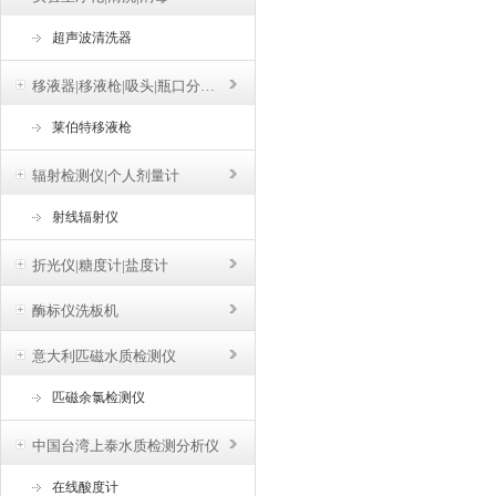
超声波清洗器
移液器|移液枪|吸头|瓶口分液器
莱伯特移液枪
辐射检测仪|个人剂量计
射线辐射仪
折光仪|糖度计|盐度计
酶标仪洗板机
意大利匹磁水质检测仪
匹磁余氯检测仪
中国台湾上泰水质检测分析仪
在线酸度计