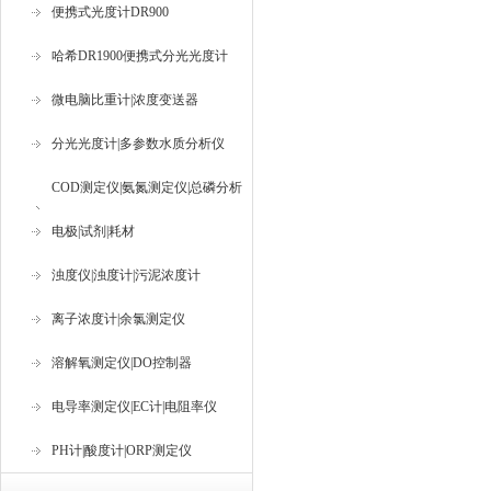
便携式光度计DR900
哈希DR1900便携式分光光度计
微电脑比重计|浓度变送器
分光光度计|多参数水质分析仪
COD测定仪|氨氮测定仪|总磷分析
仪
电极|试剂|耗材
浊度仪|浊度计|污泥浓度计
离子浓度计|余氯测定仪
溶解氧测定仪|DO控制器
电导率测定仪|EC计|电阻率仪
PH计|酸度计|ORP测定仪