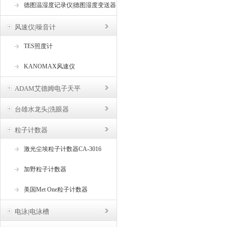
德图温湿度记录仪|德图湿度变送器
风速仪|噪音计
TES照度计
KANOMAX风速仪
ADAM艾德姆电子天平
台雄水龙头|洗眼器
粒子计数器
激光尘埃粒子计数器CA-3016
加野粒子计数器
美国Met One粒子计数器
电泳|电泳槽