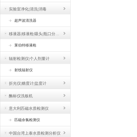
实验室净化|清洗|消毒
超声波清洗器
移液器|移液枪|吸头|瓶口分液器
莱伯特移液枪
辐射检测仪|个人剂量计
射线辐射仪
折光仪|糖度计|盐度计
酶标仪洗板机
意大利匹磁水质检测仪
匹磁余氯检测仪
中国台湾上泰水质检测分析仪