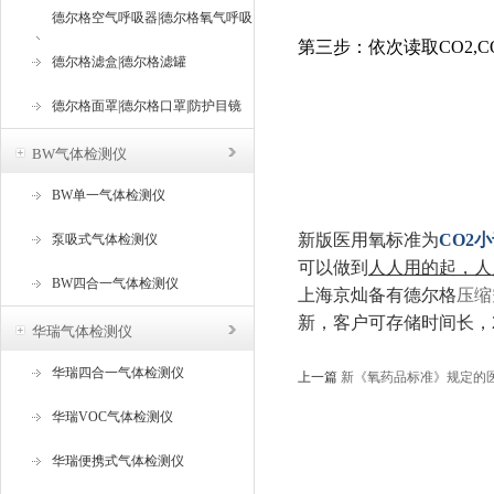
德尔格空气呼吸器|德尔格氧气呼吸
第三步：依次读取CO2,
器
德尔格滤盒|德尔格滤罐
德尔格面罩|德尔格口罩|防护目镜
BW气体检测仪
BW单一气体检测仪
新版医用氧标准为
CO2小
泵吸式气体检测仪
可以做到
人人用的起，人
BW四合一气体检测仪
上海京灿备有德尔格
压缩
新，客户可存储时间长，
华瑞气体检测仪
华瑞四合一气体检测仪
上一篇
新《氧药品标准》规定的
华瑞VOC气体检测仪
华瑞便携式气体检测仪