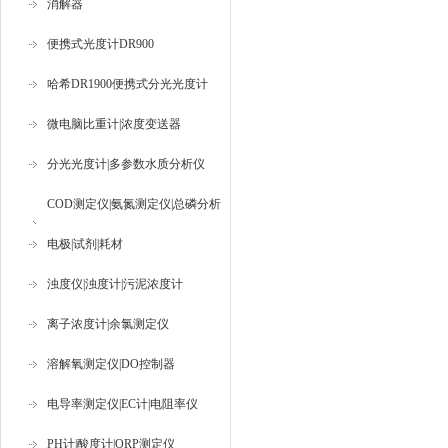
消解器
便携式光度计DR900
哈希DR1900便携式分光光度计
微电脑比重计|浓度变送器
分光光度计|多参数水质分析仪
COD测定仪|氨氮测定仪|总磷分析
仪
电极|试剂|耗材
浊度仪|浊度计|污泥浓度计
离子浓度计|余氯测定仪
溶解氧测定仪|DO控制器
电导率测定仪|EC计|电阻率仪
PH计|酸度计|ORP测定仪