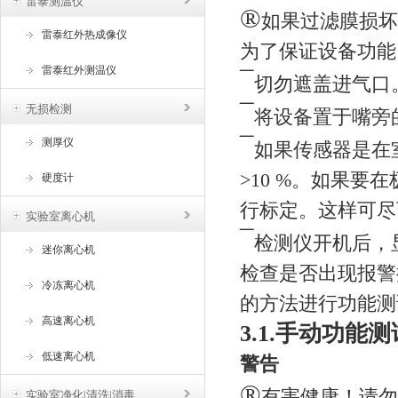
雷泰测温仪
®
如果过滤膜损坏
雷泰红外热成像仪
为了保证设备功能
雷泰红外测温仪
¯
切勿遮盖进气口
¯
无损检测
将设备置于嘴旁
¯
测厚仪
如果传感器是在室
>10 %。如果要
硬度计
行标定。这样可尽
实验室离心机
¯
检测仪开机后，
迷你离心机
检查是否出现报警
冷冻离心机
的方法进行功能测
高速离心机
3.1.手动功能测
低速离心机
警告
®
有害健康！请勿
实验室净化|清洗|消毒