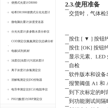
便携式光度计DR900
2.3.使用准备
¯
交货时，气体检
哈希DR1900便携式分光光度计
微电脑比重计|浓度变送器
分光光度计|多参数水质分析仪
¯
按住 [ ▼ ] 
COD测定仪|氨氮测定仪|总磷分析
¯
按住 [OK] 按
仪
电极|试剂|耗材
¯
显示元素、LED
浊度仪|浊度计|污泥浓度计
¯
自检
离子浓度计|余氯测定仪
¯
软件版本和设备
溶解氧测定仪|DO控制器
¯
报警阈值 A1 和
¯
电导率测定仪|EC计|电阻率仪
到下次标定的时
¯
PH计|酸度计|ORP测定仪
到功能测试间隔