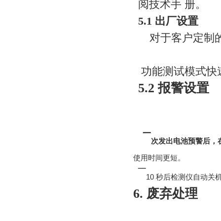
阅技术手
册。
5.1 出厂设置
对于客户定制
功能
测
试模
式
快
5.2 报警设置
¯
次发出电池预警后，
使用时间更短。
¯
10
秒后检测仪自动关
6. 废弃处理