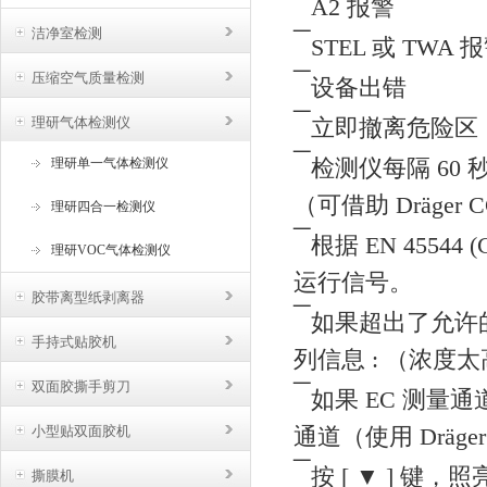
¯
A2 报警
洁净室检测
¯
STEL 或 TWA 
¯
压缩空气质量检测
设备出错
¯
理研气体检测仪
立即撤离危险区
¯
检测仪每隔 6
理研单一气体检测仪
（可借助 Dräger
理研四合一检测仪
¯
根据 EN 45544
理研VOC气体检测仪
运行信号。
胶带离型纸剥离器
¯
如果超出了允许
手持式贴胶机
列信息 : （浓度
¯
双面胶撕手剪刀
如果 EC 测量
小型贴双面胶机
通道（使用 DrägerS
¯
按 [ ▼ ] 键，
撕膜机