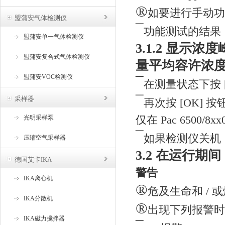
®
如要进行手动功
盟蒲安气体检测仪
¯
功能测试的结果
盟蒲安单一气体检测仪
3.1.2 显示浓
盟蒲安复合式气体检测仪
量平均容许浓度 (
盟蒲安VOC检测仪
¯
在测量状态下按 
¯
采样器
再次按 [OK] 按钮
仅在 Pac 6500/8
光明采样泵
¯
如果检测仪关机，
压缩空气采样器
3.2 在运行期间
德国艾卡IKA
警告
IKA离心机
®
危及生命和 / 
IKA分散机
®
出现下列报警时
IKA磁力搅拌器