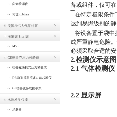
备或组件，仅可在
卤素检漏仪
¯
在特定极限条件
博世Robinair
达到易燃级别的静
美国SKC大气采样泵
¯
将设备置于袋中
液氮罐|杜瓦罐
成严重静电危险。
MVE
必须采取合适的安
GE德鲁克压力校验仪
2.检测仪示意图
2.1 气体检测仪
德鲁克便携式压力校验仪
DRUCK德鲁克多功能校验仪
GE德鲁克多功能手泵
2.2 显示屏
水质检测仪器
消解器