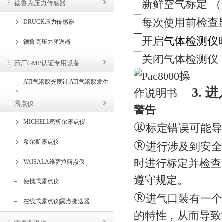
¯
新鲜空气标定 
德鲁克压力传感器
¯
每次使用前检查
DRUCK压力传感器
¯
开启
气体检测仪
德鲁克压力变送器
¯
关闭气体检测仪，
药厂GMP认证专用设备
ATI气溶胶光度计|ATI气溶胶发生
3.
器
露点仪
警告
®
MICHELL密析尔露点仪
标定错误可能导
®
希尔斯露点仪
进行涉及到安全的
时进行标定并检查
VAISALA维萨拉露点仪
遵守规定。
便携式露点仪
®
进气口装有一个
在线式露点仪|露点变送器
的特性，从而导致