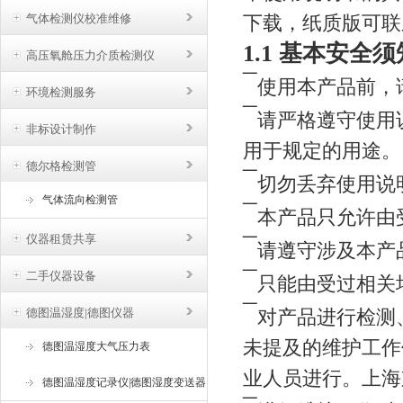
气体检测仪校准维修
下载，纸质版可联
1.1 基本安全须
高压氧舱压力介质检测仪
¯
使用本产品前，
环境检测服务
¯
请严格遵守使用
非标设计制作
用于规定的用途。
德尔格检测管
¯
切勿丢弃使用说
气体流向检测管
¯
本产品只允许由
仪器租赁共享
¯
请遵守涉及本产品的
¯
二手仪器设备
只能由受过相关
¯
德图温湿度|德图仪器
对产品进行检测、
未提及的维护工作仅
德图温湿度大气压力表
业人员进行。上海
德图温湿度记录仪|德图湿度变送器