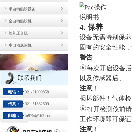
半自动贴胶设备
全自动贴胶机
4. 保养
胶带压合机
设备无需特别保养
半自动底涂机
固有的安全性能，
警告
®
每次开启设备后
以及传感器后。
注意！
电话：
021-31009858
损坏部件！气体检
传真：
021-51862609
®
打开检测仪前请
邮箱：
m975@163.com
工作环境即可保证接地 （e
注意！