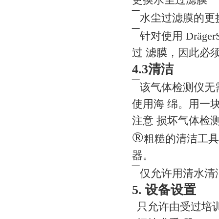
¯
水尘过滤膜的更
¯
针对使用 Dräge
过 滤膜，因此必
4.3清洁
¯
该气体检测仪无
使用海 绵。用一
注意 损坏气体检
®
粗糙的清洁工
器。
¯
仅允许用清水清
5. 设备设置
只允许由受过培