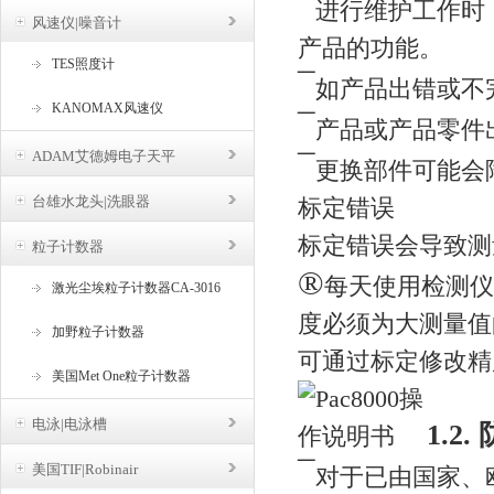
¯
进行维护工作时，
风速仪|噪音计
产品的功能。
TES照度计
¯
如产品出错或不
KANOMAX风速仪
¯
产品或产品零件出
ADAM艾德姆电子天平
¯
更换部件可能会
台雄水龙头|洗眼器
标定错误
标定错误会导致测
粒子计数器
®
每天使用检测仪
激光尘埃粒子计数器CA-3016
度必须为大测量值的 
加野粒子计数器
可通过标定修改精
美国Met One粒子计数器
电泳|电泳槽
1.2
¯
美国TIF|Robinair
对于已由国家、