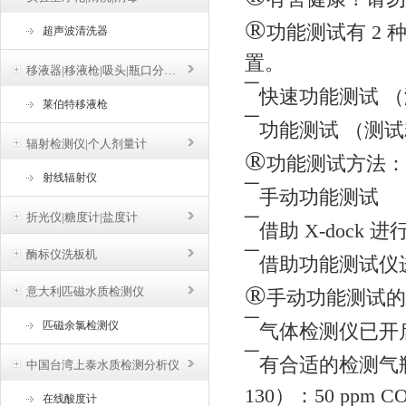
®
功能测试有 2 种
超声波清洗器
置。
移液器|移液枪|吸头|瓶口分液器
¯
快速功能测试 
莱伯特移液枪
¯
功能测试 （测
辐射检测仪|个人剂量计
®
功能测试方法：
射线辐射仪
¯
手动功能测试
折光仪|糖度计|盐度计
¯
借助 X-dock 进
¯
酶标仪洗板机
借助功能测试仪
®
意大利匹磁水质检测仪
手动功能测试的
¯
匹磁余氯检测仪
气体检测仪已开
¯
有合适的检测气瓶
中国台湾上泰水质检测分析仪
130）：50 ppm CO、
在线酸度计