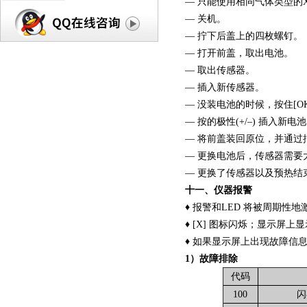
— 只能使用相同气体类型的
— 关机。
— 拧下后盖上的四枚螺钉。
— 打开前盖，取出电池。
— 取出传感器。
— 插入新传感器。
— 没装电池的时候，按住[O
— 按的极性(+/–) 插入新电
— 将前盖装回原位，并通过
— 更换电池后，传感器需
— 更换了传感器以及预热结
十一、仪器报警
♦ 报警和LED 将被周期性
♦ [X] 图标闪烁；显示屏
♦ 如果显示屏上出现故障信息，请参
1）故障排除
代码
100
闪