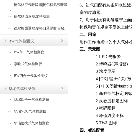
德尔格空气呼吸器|德尔格氧气呼吸
6、进气口配有灰尘和水过
塞的过滤器。
器
德尔格滤盒|德尔格滤罐
7、对于因没有明确遵守上面的说明而
担保和责任规定不受以上建
德尔格面罩|德尔格口罩|防护目镜
二、用途
BW气体检测仪
用作工作地点中的个人气体
三、示意图
BW单一气体检测仪
1 LED 光报警
泵吸式气体检测仪
2 蜂鸣器( 声报警)
3 浓度显示
BW四合一气体检测仪
4 [OK] 键 开/ 关/
5 [+] 关闭键/bump te
华瑞气体检测仪
1 新鲜空气标定图标
华瑞四合一气体检测仪
2 灵敏度标定图标
3 密码图标
华瑞VOC气体检测仪
4 峰值浓度图标
5 TWA 图标
华瑞便携式气体检测仪
四、标准配置