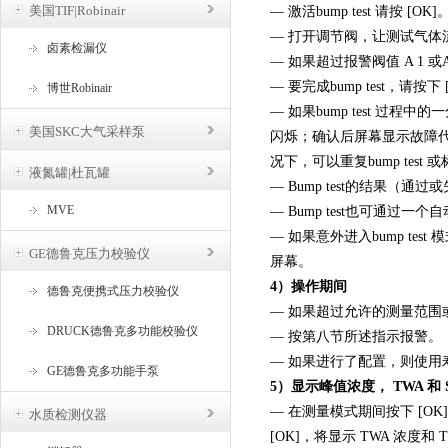
美国TIF|Robinair
— 激活bump test 请按 [OK]
— 打开调节阀，让测试气体
卤素检漏仪
— 如果超过报警阀值 A 1 
— 要完成bump test，请
博世Robinair
— 如果bump test 过
美国SKC大气采样泵
闪烁；确认后屏幕显示故障代码24
况下，可以重复bump test
液氮罐|杜瓦罐
— Bump test的结果（
MVE
— Bump test也可通过一个自
— 如果意外进入bump test
GE德鲁克压力校验仪
屏幕。
4）操作期间
德鲁克便携式压力校验仪
— 如果超过允许的测量范围或出
DRUCK德鲁克多功能校验仪
— 按第八节所述指示报警。
— 如果进行了配置，则使
GE德鲁克多功能手泵
5）显示峰值浓度， TWA 和 
— 在测量模式期间按下 [
水质检测仪器
[OK]，将显示 TWA 浓度