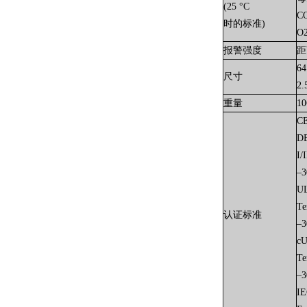
(25 °C
CO
时的标准)
O2
报警强度
距
6
尺寸
2.
重量
1
CE
D
I/
–3
UL
Te
认证标准
–3
cU
Te
–3
IE