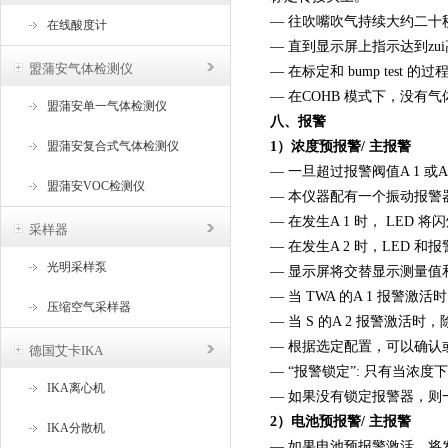
— 往吹嘴吹气持续大约二十
在线酸度计
— 直到显示屏上指示达到zu
盟蒲安气体检测仪
— 在标定和 bump tes
— 在COHB 模式下，没有气体
盟蒲安单一气体检测仪
八、报警
盟蒲安复合式气体检测仪
1）浓度预报警/ 主报警
— 一旦超过报警阀值A 1 或
盟蒲安VOC检测仪
— 本仪器配有一个振动报警
— 在发生A 1 时， LED
采样器
— 在发生A 2 时，LED
光明采样泵
— 显示屏将交替显示测量值和 "A
— 当 TWA 的A 1 报警
压缩空气采样器
— 当 S 的A 2 报警激活
— 根据选定配置，可以确认或
德国艾卡IKA
— “报警锁定”: 只有当浓
IKA离心机
— 如果没有锁定报警器，
2）电池预报警/ 主报警
IKA分散机
— 如果电池预报警激活，将发出