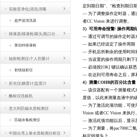
定到期日期”、“检查到期日期
实验室净化|清洗|消毒
— 为了调整操作定时器，通过连接托架
超声波清洗器
者CC Vision 来进行调整。
3）可用寿命报警/ 操作周期
移液器|移液枪|吸头|瓶口分液器
— 通过可调节的操作定时器
— 如果已经设定了操作周
莱伯特移液枪
— 开机后所剩余的使用时间将在
辐射检测仪|个人剂量计
— 当设置的操作周期只剩
— 必须按[OK] 键以确认
射线辐射仪
— 在达到可用寿命之后，屏幕
4）测量COHB的百分比含量
折光仪|糖度计|盐度计
— 该仪器配有一个测量模式
酶标仪洗板机
度值，以此来测量血液中的碳氧
— 为了激活此项功能，可使用连接
意大利匹磁水质检测仪
Vision 或者CC Vision 来执行
匹磁余氯检测仪
— 激活此项功能以后，显示屏
— 为了测量，将
pac7000
中国台湾上泰水质检测分析仪
标定转接头上。