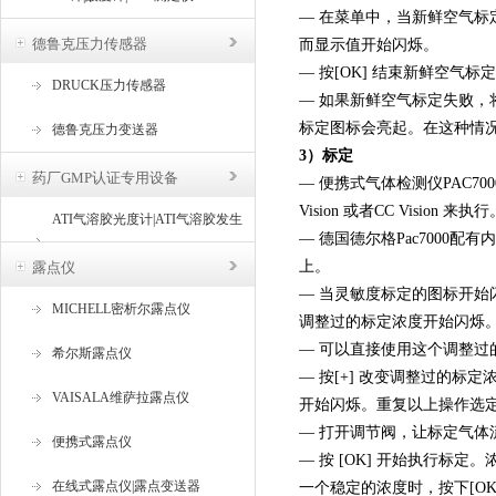
— 在菜单中，当新鲜空气标
德鲁克压力传感器
而显示值开始闪烁。
— 按[OK] 结束新鲜空
DRUCK压力传感器
— 如果新鲜空气标定失败，将
标定图标会亮起。在这种情
德鲁克压力变送器
3）标定
药厂GMP认证专用设备
— 便携式气体检测仪PAC70
Vision 或者CC Visi
ATI气溶胶光度计|ATI气溶胶发生
— 德国德尔格Pac700
器
上。
露点仪
— 当灵敏度标定的图标开始
MICHELL密析尔露点仪
调整过的标定浓度开始闪烁
— 可以直接使用这个调整
希尔斯露点仪
— 按[+] 改变调整过的标
VAISALA维萨拉露点仪
开始闪烁。重复以上操作选定后
— 打开调节阀，让标定气体流
便携式露点仪
— 按 [OK] 开始执行标
在线式露点仪|露点变送器
一个稳定的浓度时，按下[OK