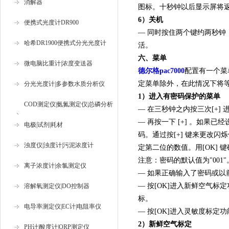
消解器
图标。十秒钟以后显示屏将
6）关机
便携式光度计DR900
— 同时按住两个键约两秒钟，
哈希DR1900便携式分光光度计
活。
六、菜单
微电脑比重计|浓度变送器
德尔格pac7000
配置有一个菜
定菜单除外，在此情况下将
分光光度计|多参数水质分析仪
1）进入有密码保护的菜单
COD测定仪|氨氮测定仪|总磷分析
— 在三秒钟之内按三次[+
— 再按一下 [+] 。如果
仪
电极|试剂|耗材
码。通过按[+] 键来更改
浊度仪|浊度计|污泥浓度计
定第二位的数值。用[OK] 
注意：密码的默认值为"001"
离子浓度计|余氯测定仪
— 如果正确输入了密码或
— 按[OK]进入新鲜空气
溶解氧测定仪|DO控制器
标。
电导率测定仪|EC计|电阻率仪
— 按[OK]进入灵敏度标定
2）新鲜空气标定
PH计|酸度计|ORP测定仪