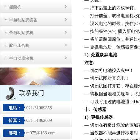
— 关机。
撕膜机
— 拧下后盖上的四枚螺钉。
— 打开前盖，取出电量耗尽
半自动贴胶设备
— 没装电池的时候，按住[O
— 按的极性(+/–) 插入新电
全自动贴胶机
— 将前盖装回原位，并通过
胶带压合机
— 更换电池后，传感器需
2）处置废弃电池
半自动底涂机
注意:
— 切勿将电池投入火中！
— 切勿试图对其充电！
— 切勿试图打开它，存在爆
— 请根据当地相关规章，将
— 可以将用过的电池退回Dräge
电话：
021-31009858
十、传感器
1）更换传感器
传真：
021-51862609
— 切勿在有爆炸危险的区域
邮箱：
m975@163.com
— 当仪器不能再进行标定时