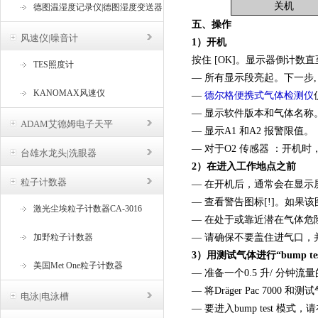
关机
德图温湿度记录仪|德图湿度变送器
五、操作
风速仪|噪音计
1）开机
按住 [OK]。显示器倒计数直至启
TES照度计
— 所有显示段亮起。下一步
KANOMAX风速仪
—
德尔格便携式气体检测仪
— 显示软件版本和气体名称
ADAM艾德姆电子天平
— 显示A1 和A2 报警限值。
— 对于O2 传感器 ：开
台雄水龙头|洗眼器
2）在进入工作地点之前
粒子计数器
— 在开机后，通常会在显示
— 查看警告图标[!]。如果该图
激光尘埃粒子计数器CA-3016
— 在处于或靠近潜在气体
加野粒子计数器
— 请确保不要盖住进气口，
3）用测试气体进行“bump tes
美国Met One粒子计数器
— 准备一个0.5 升/ 分钟
— 将Dräger Pac 700
电泳|电泳槽
— 要进入bump test 