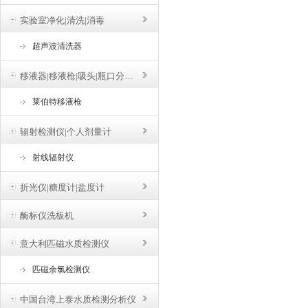
实验室净化|清洗|消毒
超声波清洗器
移液器|移液枪|吸头|瓶口分液器
莱伯特移液枪
辐射检测仪|个人剂量计
射线辐射仪
折光仪|糖度计|盐度计
酶标仪洗板机
意大利匹磁水质检测仪
匹磁余氯检测仪
中国台湾上泰水质检测分析仪