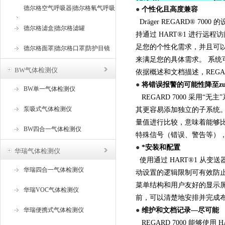
德尔格空气呼吸器|德尔格氧气呼吸
●
个性化且高度兼容
Dräger REGARD® 
器
德尔格滤盒|德尔格滤罐
持通过 HART®1 进行远程
足您的个性化需求，并且可以通
德尔格面罩|德尔格口罩|防护目镜
来满足您的具体需求。 系统可以
BW气体检测仪
依据概述和文档描述，REGA
●
将错误报警的可能性降至z
BW单一气体检测仪
REGARD 7000 采用
泵吸式气体检测仪
其更容易添加独立的子系统。
量值进行比较，意味着能够比
BW四合一气体检测仪
特殊信号（错误、警告等）
●
*安装和配置
华瑞气体检测仪
使用通过 HART®1 从
华瑞四合一气体检测仪
动设置的逻辑限制可有效防止错
菜单结构和用户友好的显示屏
华瑞VOC气体检测仪
前，可以清楚地安排并完成
华瑞便携式气体检测仪
●
维护和文档记录—尽可能
REGARD 7000 能够使