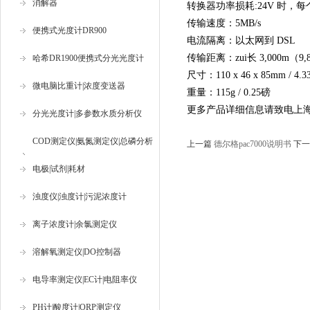
消解器
转换器功率损耗:24V 时，每个
传输速度：5MB/s
便携式光度计DR900
电流隔离：以太网到 DSL
传输距离：zui长 3,000m
哈希DR1900便携式分光光度计
尺寸：110 x 46 x 85mm / 4.3
微电脑比重计|浓度变送器
重量：115g / 0.25磅
更多产品详细信息请致电上
分光光度计|多参数水质分析仪
COD测定仪|氨氮测定仪|总磷分析
上一篇
德尔格pac7000说明书
下
仪
电极|试剂|耗材
浊度仪|浊度计|污泥浓度计
离子浓度计|余氯测定仪
溶解氧测定仪|DO控制器
电导率测定仪|EC计|电阻率仪
PH计|酸度计|ORP测定仪