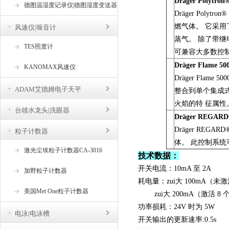
Dräger Polytron
德图温湿度记录仪|德图湿度变送器
Dräger Pol
燃气体。 它采用了 
风速仪|噪音计
蒸气。 除了带继电器
TES照度计
可兼容大多数控
Dräger Flame 50
KANOMAX风速仪
Dräger Fl
ADAM艾德姆电子天平
整合到单个集成式
火焰的特 征属性
台雄水龙头|洗眼器
Dräger REGARD
Dräger RE
粒子计数器
体。 此控制系统
激光尘埃粒子计数器CA-3016
技术数据：
开关电流：10mA 至 2A
加野粒子计数器
耗电量：zui大 100mA（
美国Met One粒子计数器
zui大 200mA（激活 8
功率损耗：24V 时为 5W
电泳|电泳槽
开关输出的更新速率:0.5s