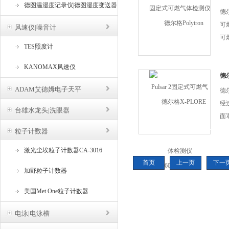
德图温湿度记录仪|德图湿度变送器
式
DD
德尔
可
风速仪|噪音计
可
TES照度计
红外
有相
KANOMAX风速仪
Pu
德尔
ADAM艾德姆电子天平
德尔
经
台雄水龙头|洗眼器
面
的
粒子计数器
P
激光尘埃粒子计数器CA-3016
野
首页
上一页
下一
循
加野粒子计数器
起雾
美国Met One粒子计数器
电泳|电泳槽