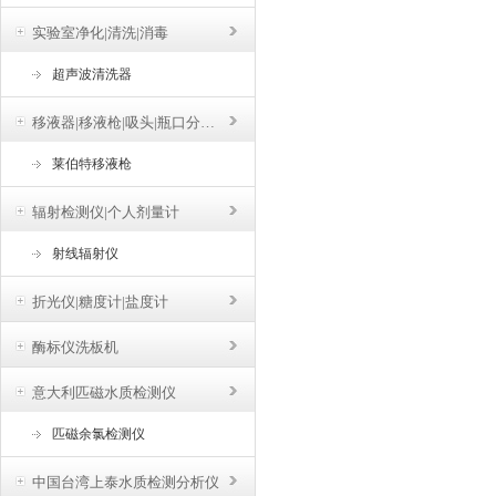
实验室净化|清洗|消毒
超声波清洗器
移液器|移液枪|吸头|瓶口分液器
莱伯特移液枪
辐射检测仪|个人剂量计
射线辐射仪
折光仪|糖度计|盐度计
酶标仪洗板机
意大利匹磁水质检测仪
匹磁余氯检测仪
中国台湾上泰水质检测分析仪