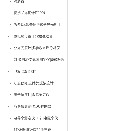
消解器
便携式光度计DR900
哈希DR1900便携式分光光度计
微电脑比重计|浓度变送器
分光光度计|多参数水质分析仪
COD测定仪|氨氮测定仪|总磷分析
仪
电极|试剂|耗材
浊度仪|浊度计|污泥浓度计
离子浓度计|余氯测定仪
溶解氧测定仪|DO控制器
电导率测定仪|EC计|电阻率仪
PH计|酸度计|ORP测定仪