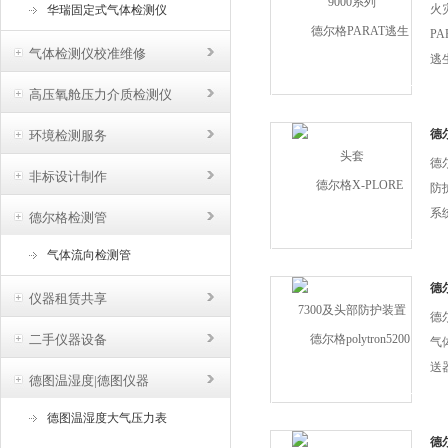
送
火
华瑞固定式气体检测仪
P
气体检测仪校准维修
逃
人
高压氧舱压力介质检测仪
以
P
德尔
环境检测服务
防
一
德尔
非标设计制作
迎新
防
系
德尔格检测管
要
气体流向检测管
工
要
德尔
仪器租赁共享
燃
防
德尔
客来
二手仪器设备
气
送
德图温湿度|德图仪器
域
以
德图温湿度大气压力表
器替
德尔