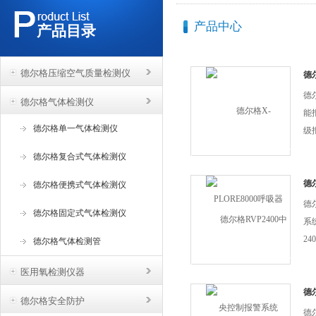
产品中心
产品目录
德尔格压缩空气质量检测仪
德尔
德尔
德尔格气体检测仪
能
德尔格单一气体检测仪
级
时
德尔格复合式气体检测仪
体
置。
德
德尔格便携式气体检测仪
系
准，
德
德尔格固定式气体检测仪
系
24
德尔格气体检测管
示
医用氧检测仪器
兼
析
德尔
德尔格安全防护
制
供
德尔