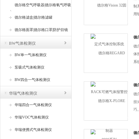
德尔格空气呼吸器|德尔格氧气呼吸
制
用
器
德尔格滤盒|德尔格滤罐
一
德尔
德尔格面罩|德尔格口罩|防护目镜
显
德
BW气体检测仪
气
障和
德
体
BW单一气体检测仪
系
泵吸式气体检测仪
道
式
BW四合一气体检测仪
R
德尔
选
华瑞气体检测仪
德尔
安..
挂
华瑞四合一气体检测仪
巧。
华瑞VOC气体检测仪
与
盔
华瑞便携式气体检测仪
利
德