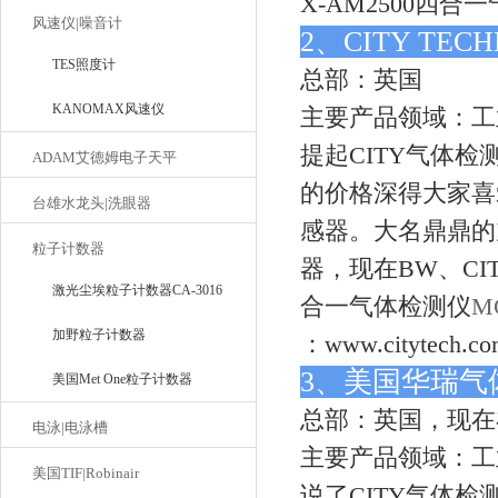
X-AM2500四合
风速仪|噪音计
2、CITY TE
TES照度计
总部：英国
KANOMAX风速仪
主要产品领域：工
提起CITY气体检
ADAM艾德姆电子天平
的价格深得大家喜
台雄水龙头|洗眼器
感器。大名鼎鼎的
粒子计数器
器，现在BW、C
激光尘埃粒子计数器CA-3016
合一气体检测仪
M
加野粒子计数器
：www.citytech.co
3、美国华瑞气
美国Met One粒子计数器
总部：英国，现在
电泳|电泳槽
主要产品领域：工
美国TIF|Robinair
说了CITY气体