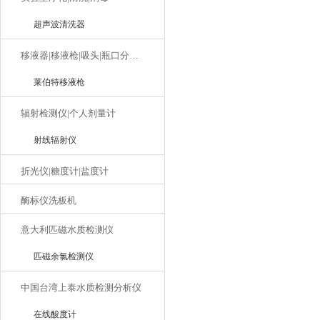
超声波清洗器
移液器|移液枪|吸头|瓶口分液器
莱伯特移液枪
辐射检测仪|个人剂量计
射线辐射仪
折光仪|糖度计|盐度计
酶标仪洗板机
意大利匹磁水质检测仪
匹磁余氯检测仪
中国台湾上泰水质检测分析仪
在线酸度计