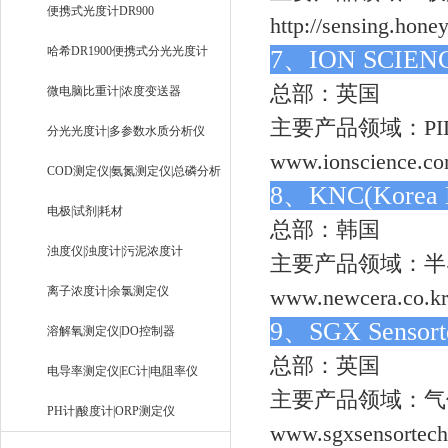
便携式光度计DR900
http://sensing.hone
哈希DR1900便携式分光光度计
7、ION SCIE
总部：英国
微电脑比重计|浓度变送器
主要产品领域：PI
分光光度计|多参数水质分析仪
www.ionscience.c
COD测定仪|氨氮测定仪|总磷分析
8、KNC(Korea N
仪
电极|试剂|耗材
总部：韩国
浊度仪|浊度计|污泥浓度计
主要产品领域：半
离子浓度计|余氯测定仪
www.newcera.co.kr
9、SGX Sensor
溶解氧测定仪|DO控制器
总部：英国
电导率测定仪|EC计|电阻率仪
主要产品领域：气
PH计|酸度计|ORP测定仪
www.sgxsensortec