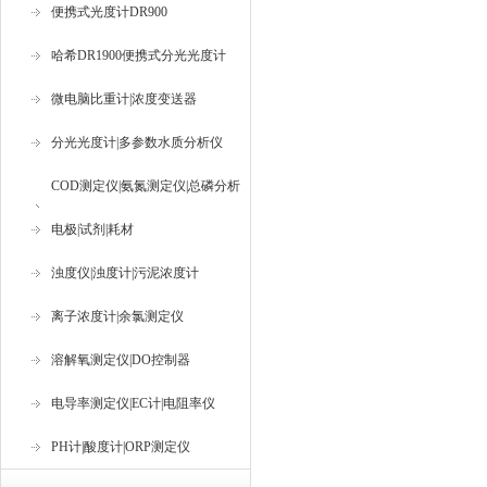
便携式光度计DR900
哈希DR1900便携式分光光度计
微电脑比重计|浓度变送器
分光光度计|多参数水质分析仪
COD测定仪|氨氮测定仪|总磷分析
仪
电极|试剂|耗材
浊度仪|浊度计|污泥浓度计
离子浓度计|余氯测定仪
溶解氧测定仪|DO控制器
电导率测定仪|EC计|电阻率仪
PH计|酸度计|ORP测定仪