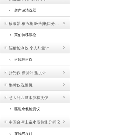
超声波清洗器
移液器|移液枪|吸头|瓶口分液器
莱伯特移液枪
辐射检测仪|个人剂量计
射线辐射仪
折光仪|糖度计|盐度计
酶标仪洗板机
意大利匹磁水质检测仪
匹磁余氯检测仪
中国台湾上泰水质检测分析仪
在线酸度计