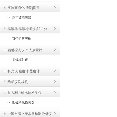
实验室净化|清洗|消毒
超声波清洗器
移液器|移液枪|吸头|瓶口分液器
莱伯特移液枪
辐射检测仪|个人剂量计
射线辐射仪
折光仪|糖度计|盐度计
酶标仪洗板机
意大利匹磁水质检测仪
匹磁余氯检测仪
中国台湾上泰水质检测分析仪