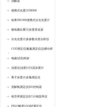
消解器
便携式光度计DR900
哈希DR1900便携式分光光度计
微电脑比重计|浓度变送器
分光光度计|多参数水质分析仪
COD测定仪|氨氮测定仪|总磷分析
仪
电极|试剂|耗材
浊度仪|浊度计|污泥浓度计
离子浓度计|余氯测定仪
溶解氧测定仪|DO控制器
电导率测定仪|EC计|电阻率仪
PH计|酸度计|ORP测定仪