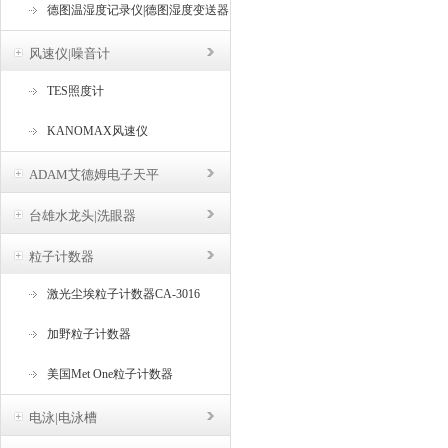
德图温湿度记录仪|德图湿度变送器
风速仪|噪音计
TES照度计
KANOMAX风速仪
ADAM艾德姆电子天平
台雄水龙头|洗眼器
粒子计数器
激光尘埃粒子计数器CA-3016
加野粒子计数器
美国Met One粒子计数器
电泳|电泳槽