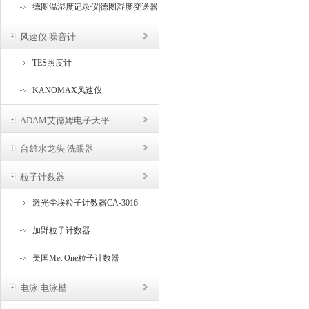
德图温湿度记录仪|德图湿度变送器
风速仪|噪音计
TES照度计
KANOMAX风速仪
ADAM艾德姆电子天平
台雄水龙头|洗眼器
粒子计数器
激光尘埃粒子计数器CA-3016
加野粒子计数器
美国Met One粒子计数器
电泳|电泳槽