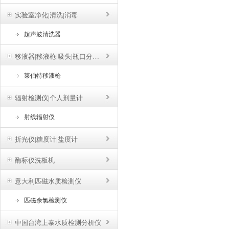
实验室净化|清洗|消毒
超声波清洗器
移液器|移液枪|吸头|瓶口分液器
莱伯特移液枪
辐射检测仪|个人剂量计
射线辐射仪
折光仪|糖度计|盐度计
酶标仪洗板机
意大利匹磁水质检测仪
匹磁余氯检测仪
中国台湾上泰水质检测分析仪