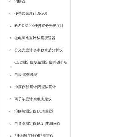
消解器
便携式光度计DR900
哈希DR1900便携式分光光度计
微电脑比重计|浓度变送器
分光光度计|多参数水质分析仪
COD测定仪|氨氮测定仪|总磷分析
仪
电极|试剂|耗材
浊度仪|浊度计|污泥浓度计
离子浓度计|余氯测定仪
溶解氧测定仪|DO控制器
电导率测定仪|EC计|电阻率仪
PH计|酸度计|ORP测定仪