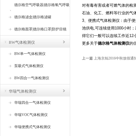
德尔格空气呼吸器|德尔格氧气呼吸
对有毒有害或者可燃气体的检
石油、化工、燃料等行业的气
器
德尔格滤盒|德尔格滤罐
3、便携式气体检测仪：由于
池供电,可连续使用1000小时
德尔格面罩|德尔格口罩|防护目镜
得它们一般可以连续工作近1
BW气体检测仪
更多关于
德尔格气体检测仪
的
BW单一气体检测仪
上一篇
上海京灿2016中秋放假通
泵吸式气体检测仪
BW四合一气体检测仪
华瑞气体检测仪
华瑞四合一气体检测仪
华瑞VOC气体检测仪
华瑞便携式气体检测仪