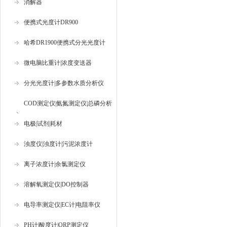
消解器
便携式光度计DR900
哈希DR1900便携式分光光度计
微电脑比重计|浓度变送器
分光光度计|多参数水质分析仪
COD测定仪|氨氮测定仪|总磷分析
仪
电极|试剂|耗材
浊度仪|浊度计|污泥浓度计
离子浓度计|余氯测定仪
溶解氧测定仪|DO控制器
电导率测定仪|EC计|电阻率仪
PH计|酸度计|ORP测定仪