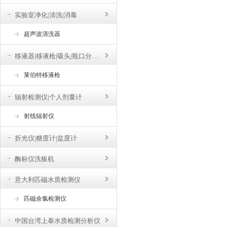
实验室净化|清洗|消毒
超声波清洗器
移液器|移液枪|吸头|瓶口分液器
莱伯特移液枪
辐射检测仪|个人剂量计
射线辐射仪
折光仪|糖度计|盐度计
酶标仪洗板机
意大利匹磁水质检测仪
匹磁余氯检测仪
中国台湾上泰水质检测分析仪