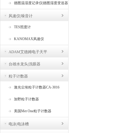
德图温湿度记录仪|德图湿度变送器
风速仪|噪音计
TES照度计
KANOMAX风速仪
ADAM艾德姆电子天平
台雄水龙头|洗眼器
粒子计数器
激光尘埃粒子计数器CA-3016
加野粒子计数器
美国Met One粒子计数器
电泳|电泳槽