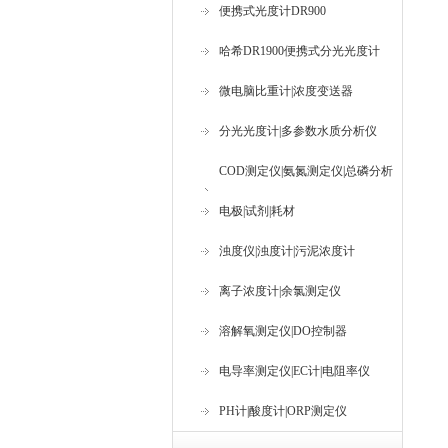
便携式光度计DR900
哈希DR1900便携式分光光度计
微电脑比重计|浓度变送器
分光光度计|多参数水质分析仪
COD测定仪|氨氮测定仪|总磷分析
仪
电极|试剂|耗材
浊度仪|浊度计|污泥浓度计
离子浓度计|余氯测定仪
溶解氧测定仪|DO控制器
电导率测定仪|EC计|电阻率仪
PH计|酸度计|ORP测定仪