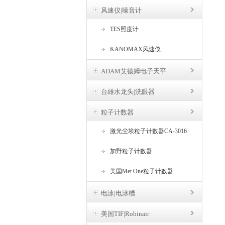
风速仪|噪音计
TES照度计
KANOMAX风速仪
ADAM艾德姆电子天平
台雄水龙头|洗眼器
粒子计数器
激光尘埃粒子计数器CA-3016
加野粒子计数器
美国Met One粒子计数器
电泳|电泳槽
美国TIF|Robinair