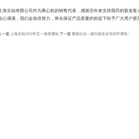
上海京灿有限公司作为离心机的销售代表，感谢历年来支持我司的新老客
信心满满，我们会加倍努力，将在保证产品质量的前提下给予广大用户更
上一篇
上海京灿2016年五一放假通知
下一篇
重磅出击—德尔格安全培训开课啦！