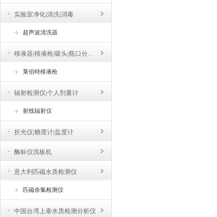
实验室净化|清洗|消毒
超声波清洗器
移液器|移液枪|吸头|瓶口分液器
莱伯特移液枪
辐射检测仪|个人剂量计
射线辐射仪
折光仪|糖度计|盐度计
酶标仪洗板机
意大利匹磁水质检测仪
匹磁余氯检测仪
中国台湾上泰水质检测分析仪