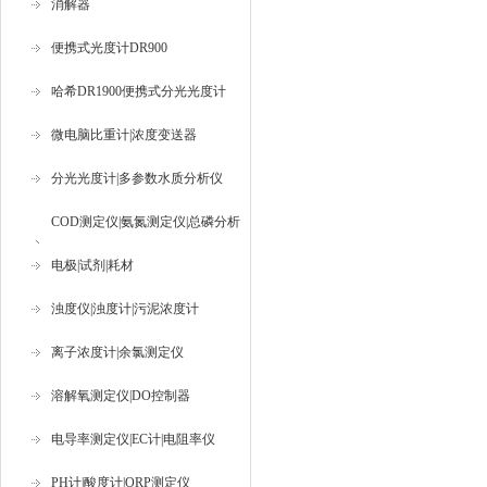
消解器
便携式光度计DR900
哈希DR1900便携式分光光度计
微电脑比重计|浓度变送器
分光光度计|多参数水质分析仪
COD测定仪|氨氮测定仪|总磷分析
仪
电极|试剂|耗材
浊度仪|浊度计|污泥浓度计
离子浓度计|余氯测定仪
溶解氧测定仪|DO控制器
电导率测定仪|EC计|电阻率仪
PH计|酸度计|ORP测定仪