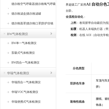
德尔格空气呼吸器|德尔格氧气呼吸
AI 自动分色
界超级工厂采用
台阶。
器
德尔格滤盒|德尔格滤罐
全流程自动化
：
上料
：卷筒胶带自动裁切为指
德尔格面罩|德尔格口罩|防护目镜
贴覆
：机器人末端执行器（带
BW气体检测仪
检测
：在线 AOI（自动光学
BW单一气体检测仪
泵吸式气体检测仪
BW四合一气体检测仪
分色类型
华瑞气体检测仪
车顶与车
华瑞四合一气体检测仪
双拼色车身
拼）
华瑞VOC气体检测仪
腰线、裙
华瑞便携式气体检测仪
装饰性线条
饰条）