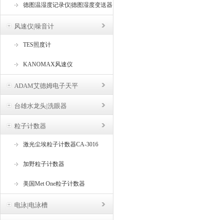
德图温湿度记录仪|德图湿度变送器
风速仪|噪音计
TES照度计
KANOMAX风速仪
ADAM艾德姆电子天平
台雄水龙头|洗眼器
粒子计数器
激光尘埃粒子计数器CA-3016
加野粒子计数器
美国Met One粒子计数器
电泳|电泳槽