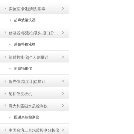
实验室净化|清洗|消毒
超声波清洗器
移液器|移液枪|吸头|瓶口分液器
莱伯特移液枪
辐射检测仪|个人剂量计
射线辐射仪
折光仪|糖度计|盐度计
酶标仪洗板机
意大利匹磁水质检测仪
匹磁余氯检测仪
中国台湾上泰水质检测分析仪