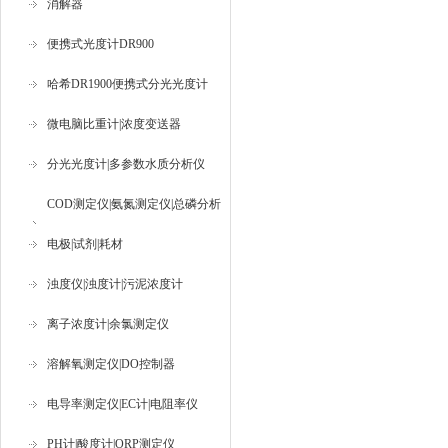
消解器
便携式光度计DR900
哈希DR1900便携式分光光度计
微电脑比重计|浓度变送器
分光光度计|多参数水质分析仪
COD测定仪|氨氮测定仪|总磷分析
仪
电极|试剂|耗材
浊度仪|浊度计|污泥浓度计
离子浓度计|余氯测定仪
溶解氧测定仪|DO控制器
电导率测定仪|EC计|电阻率仪
PH计|酸度计|ORP测定仪