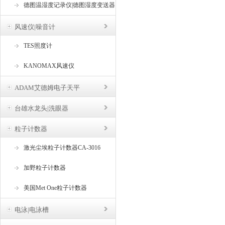
德图温湿度记录仪|德图湿度变送器
风速仪|噪音计
TES照度计
KANOMAX风速仪
ADAM艾德姆电子天平
台雄水龙头|洗眼器
粒子计数器
激光尘埃粒子计数器CA-3016
加野粒子计数器
美国Met One粒子计数器
电泳|电泳槽