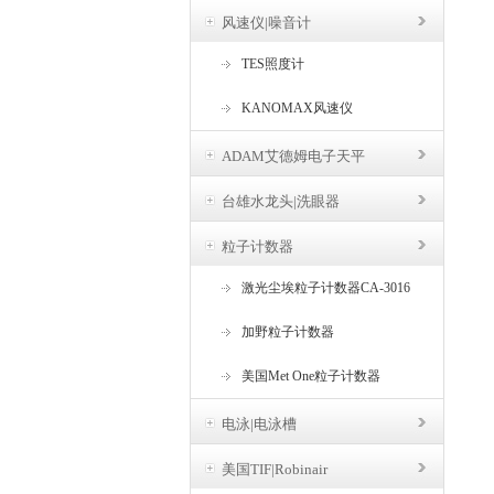
风速仪|噪音计
TES照度计
KANOMAX风速仪
ADAM艾德姆电子天平
台雄水龙头|洗眼器
粒子计数器
激光尘埃粒子计数器CA-3016
加野粒子计数器
美国Met One粒子计数器
电泳|电泳槽
美国TIF|Robinair