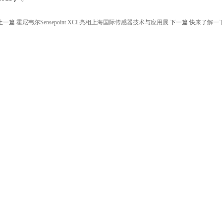
上一篇
霍尼韦尔Sensepoint XCL亮相上海国际传感器技术与应用展
下一篇
快来了解一