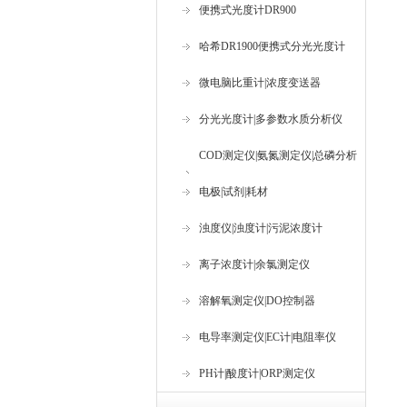
便携式光度计DR900
哈希DR1900便携式分光光度计
微电脑比重计|浓度变送器
分光光度计|多参数水质分析仪
COD测定仪|氨氮测定仪|总磷分析
仪
电极|试剂|耗材
浊度仪|浊度计|污泥浓度计
离子浓度计|余氯测定仪
溶解氧测定仪|DO控制器
电导率测定仪|EC计|电阻率仪
PH计|酸度计|ORP测定仪