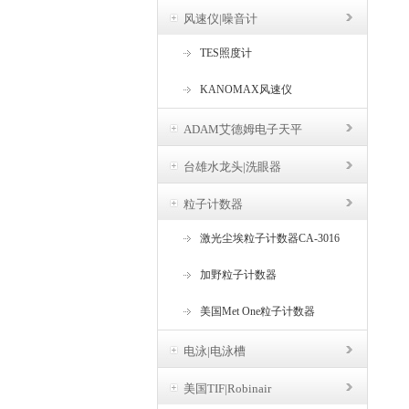
风速仪|噪音计
TES照度计
KANOMAX风速仪
ADAM艾德姆电子天平
台雄水龙头|洗眼器
粒子计数器
激光尘埃粒子计数器CA-3016
加野粒子计数器
美国Met One粒子计数器
电泳|电泳槽
美国TIF|Robinair