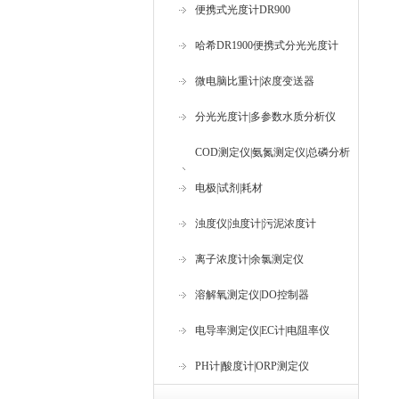
便携式光度计DR900
哈希DR1900便携式分光光度计
微电脑比重计|浓度变送器
分光光度计|多参数水质分析仪
COD测定仪|氨氮测定仪|总磷分析
仪
电极|试剂|耗材
浊度仪|浊度计|污泥浓度计
离子浓度计|余氯测定仪
溶解氧测定仪|DO控制器
电导率测定仪|EC计|电阻率仪
PH计|酸度计|ORP测定仪