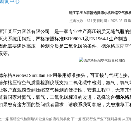
新闻中心
浙江某压力容器选择德尔格压缩空气做
点击次数：874 更新时间：2023-05-15
浙江某压力容器有限公司，是一家专业生产高压钢质无缝气瓶的
灭火系统用钢瓶，严格按照标准ISO9809-1及EN1964-1生
因此需要满足高压，检测介质是二氧化碳的条件。德尔格
压缩空
碳等。
德尔格Aerotest Simultan HP用采用标准接头，可直接与气瓶连接
德尔格压缩空气质量检测仪既支持二氧化碳中检测，氮气，氧气
让客户直观感受到压缩空气检测的便捷性，安装工程中，无需其
随着国家对氮气，氧气，二氧化碳标准的改进，选择这台
德尔格
如果您有这方面的疑问或者需求，请联系我司客服，为您推荐工
上一篇
压缩空气检测培训 让复杂的流程简易化
下一篇
医药行业产业下沉到县镇 从压