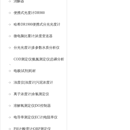
消解器
便携式光度计DR900
哈希DR1900便携式分光光度计
微电脑比重计|浓度变送器
分光光度计|多参数水质分析仪
COD测定仪|氨氮测定仪|总磷分析
仪
电极|试剂|耗材
浊度仪|浊度计|污泥浓度计
离子浓度计|余氯测定仪
溶解氧测定仪|DO控制器
电导率测定仪|EC计|电阻率仪
PH计|酸度计|ORP测定仪