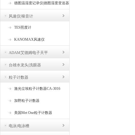
德图温湿度记录仪|德图湿度变送器
风速仪|噪音计
TES照度计
KANOMAX风速仪
ADAM艾德姆电子天平
台雄水龙头|洗眼器
粒子计数器
激光尘埃粒子计数器CA-3016
加野粒子计数器
美国Met One粒子计数器
电泳|电泳槽