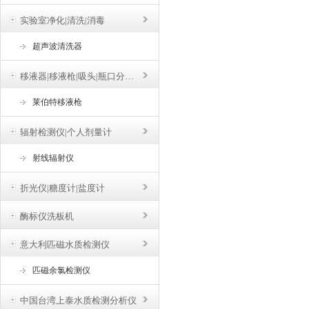
实验室净化|清洗|消毒
超声波清洗器
移液器|移液枪|吸头|瓶口分液器
莱伯特移液枪
辐射检测仪|个人剂量计
射线辐射仪
折光仪|糖度计|盐度计
酶标仪洗板机
意大利匹磁水质检测仪
匹磁余氯检测仪
中国台湾上泰水质检测分析仪