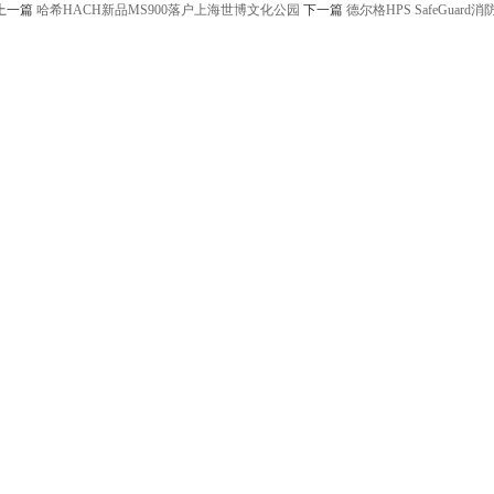
上一篇
哈希HACH新品MS900落户上海世博文化公园
下一篇
德尔格HPS SafeGuar