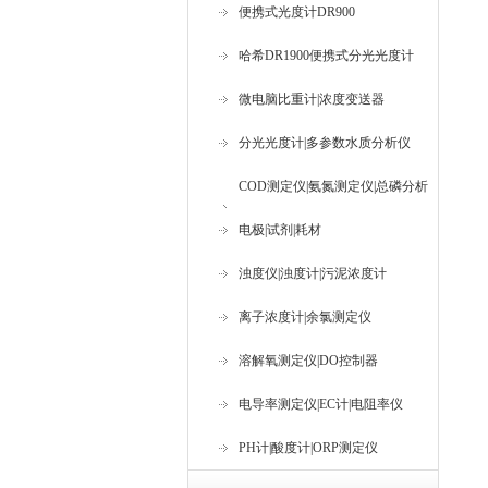
便携式光度计DR900
哈希DR1900便携式分光光度计
微电脑比重计|浓度变送器
分光光度计|多参数水质分析仪
COD测定仪|氨氮测定仪|总磷分析
仪
电极|试剂|耗材
浊度仪|浊度计|污泥浓度计
离子浓度计|余氯测定仪
溶解氧测定仪|DO控制器
电导率测定仪|EC计|电阻率仪
PH计|酸度计|ORP测定仪