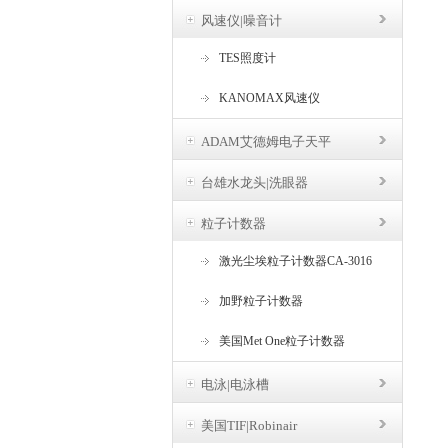
风速仪|噪音计
TES照度计
KANOMAX风速仪
ADAM艾德姆电子天平
台雄水龙头|洗眼器
粒子计数器
激光尘埃粒子计数器CA-3016
加野粒子计数器
美国Met One粒子计数器
电泳|电泳槽
美国TIF|Robinair