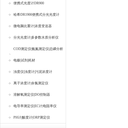
便携式光度计DR900
哈希DR1900便携式分光光度计
微电脑比重计|浓度变送器
分光光度计|多参数水质分析仪
COD测定仪|氨氮测定仪|总磷分析
仪
电极|试剂|耗材
浊度仪|浊度计|污泥浓度计
离子浓度计|余氯测定仪
溶解氧测定仪|DO控制器
电导率测定仪|EC计|电阻率仪
PH计|酸度计|ORP测定仪