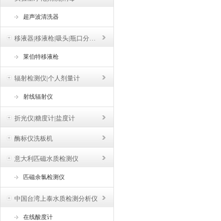
超声波清洗器
移液器|移液枪|吸头|瓶口分液器
莱伯特移液枪
辐射检测仪|个人剂量计
射线辐射仪
折光仪|糖度计|盐度计
酶标仪洗板机
意大利匹磁水质检测仪
匹磁余氯检测仪
中国台湾上泰水质检测分析仪
在线酸度计