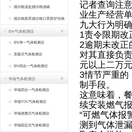
记者查询注
器
德尔格滤盒|德尔格滤罐
业生产经营
德尔格面罩|德尔格口罩|防护目镜
九大行为明
BW气体检测仪
1责令限期改
2逾期未改正
BW单一气体检测仪
对其直接负
泵吸式气体检测仪
元以上二万
BW四合一气体检测仪
3情节严重的
华瑞气体检测仪
制手段。
华瑞四合一气体检测仪
这意味着，
华瑞VOC气体检测仪
续安装燃气
“可燃气体报
华瑞便携式气体检测仪
测到气体泄
华瑞固定式气体检测仪