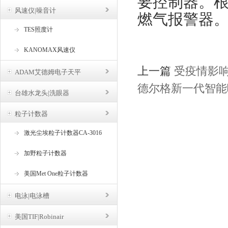
要控制器。
风速仪|噪音计
燃气报警器
TES照度计
KANOMAX风速仪
上一篇
受疫情影
ADAM艾德姆电子天平
德尔格新一代智能呼吸
台雄水龙头|洗眼器
粒子计数器
激光尘埃粒子计数器CA-3016
加野粒子计数器
美国Met One粒子计数器
电泳|电泳槽
美国TIF|Robinair