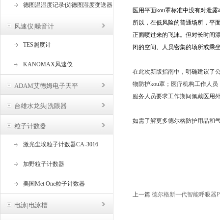
德图温湿度记录仪|德图湿度变送器
医用平面kou罩标准中没有对泄
所以，在低风险的普通场所，平面
风速仪|噪音计
正面喷过来的飞沫。但对长时间
TES照度计
闭的空间、人员密集的场所或乘坐
KANOMAX风速仪
在此次新版指南中，明确建议了公
物防护kou罩；医疗机构工作人
ADAM艾德姆电子天平
服务人员要求工作期间佩戴医用外科
台雄水龙头|洗眼器
如需了解更多德尔格防护用品和
粒子计数器
激光尘埃粒子计数器CA-3016
加野粒子计数器
美国Met One粒子计数器
上一篇
德尔格新一代智能呼吸器PSS 
电泳|电泳槽