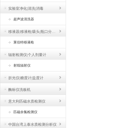
实验室净化|清洗|消毒
超声波清洗器
移液器|移液枪|吸头|瓶口分液器
莱伯特移液枪
辐射检测仪|个人剂量计
射线辐射仪
折光仪|糖度计|盐度计
酶标仪洗板机
意大利匹磁水质检测仪
匹磁余氯检测仪
中国台湾上泰水质检测分析仪