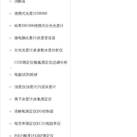
消解器
便携式光度计DR900
哈希DR1900便携式分光光度计
微电脑比重计|浓度变送器
分光光度计|多参数水质分析仪
COD测定仪|氨氮测定仪|总磷分析
仪
电极|试剂|耗材
浊度仪|浊度计|污泥浓度计
离子浓度计|余氯测定仪
溶解氧测定仪|DO控制器
电导率测定仪|EC计|电阻率仪
PH计|酸度计|ORP测定仪