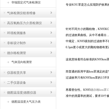
华瑞固定式气体检测仪
专业KOU罩是怎么实现防护效果
气体检测仪校准维修
高压氧舱压力介质检测仪
针对不同大小的颗粒物，KN95
环境检测服务
的过滤效果曲线。从中不难看出，直
中规定，KN95级别的过滤效率不
非标设计制作
0.3μm更小或更大的颗粒物都有
德尔格检测管
这就意味着符合标准的KN95ko
气体流向检测管
而普通的医用平面kou罩满足的是YY
仪器租赁共享
过滤效率只有KN95kou罩的1/3不
二手仪器设备
再看密合性。KN95
德尔格kou罩13
德图温湿度|德图仪器
准中的泄露率的测试，要求10个
德图温湿度大气压力表