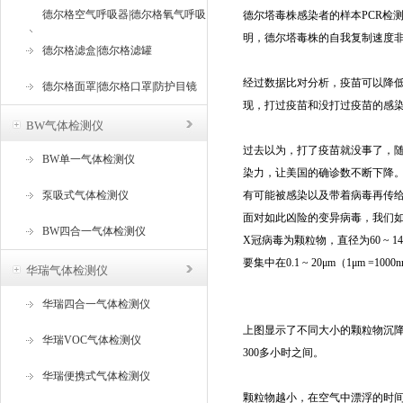
德尔格空气呼吸器|德尔格氧气呼吸
德尔塔毒株感染者的样本PCR检
明，德尔塔毒株的自我复制速度
器
德尔格滤盒|德尔格滤罐
经过数据比对分析，疫苗可以降低
德尔格面罩|德尔格口罩|防护目镜
现，打过疫苗和没打过疫苗的感
BW气体检测仪
过去以为，打了疫苗就没事了，
BW单一气体检测仪
染力，让美国的确诊数不断下降。
泵吸式气体检测仪
有可能被感染以及带着病毒再传
面对如此凶险的变异病毒，我们
BW四合一气体检测仪
X冠病毒为颗粒物，直径为60 ~
要集中在0.1 ~ 20μm（1μm =1
华瑞气体检测仪
华瑞四合一气体检测仪
上图显示了不同大小的颗粒物沉降
华瑞VOC气体检测仪
300多小时之间。
华瑞便携式气体检测仪
颗粒物越小，在空气中漂浮的时