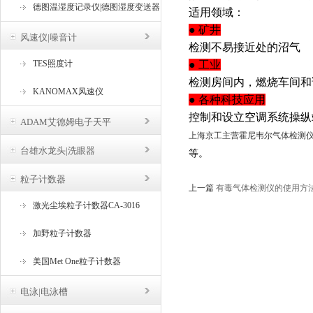
德图温湿度记录仪|德图湿度变送器
适用领域：
● 矿井
风速仪|噪音计
检测不易接近处的沼气
TES照度计
● 工业
检测房间内，燃烧车间和
KANOMAX风速仪
● 各种科技应用
控制和设立空调系统操纵
ADAM艾德姆电子天平
上海京工主营霍尼韦尔气体检测仪
台雄水龙头|洗眼器
等。
粒子计数器
上一篇
有毒气体检测仪的使用方
激光尘埃粒子计数器CA-3016
加野粒子计数器
美国Met One粒子计数器
电泳|电泳槽