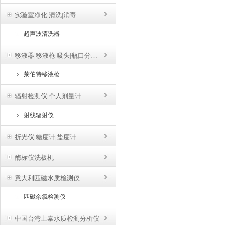
实验室净化|清洗|消毒
超声波清洗器
移液器|移液枪|吸头|瓶口分液器
莱伯特移液枪
辐射检测仪|个人剂量计
射线辐射仪
折光仪|糖度计|盐度计
酶标仪洗板机
意大利匹磁水质检测仪
匹磁余氯检测仪
中国台湾上泰水质检测分析仪