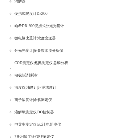
消解器
便携式光度计DR900
哈希DR1900便携式分光光度计
微电脑比重计|浓度变送器
分光光度计|多参数水质分析仪
COD测定仪|氨氮测定仪|总磷分析
仪
电极|试剂|耗材
浊度仪|浊度计|污泥浓度计
离子浓度计|余氯测定仪
溶解氧测定仪|DO控制器
电导率测定仪|EC计|电阻率仪
PH计|酸度计|ORP测定仪