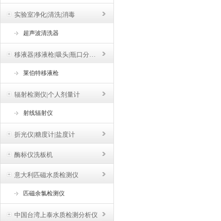
实验室净化|清洗|消毒
超声波清洗器
移液器|移液枪|吸头|瓶口分液器
莱伯特移液枪
辐射检测仪|个人剂量计
射线辐射仪
折光仪|糖度计|盐度计
酶标仪洗板机
意大利匹磁水质检测仪
匹磁余氯检测仪
中国台湾上泰水质检测分析仪