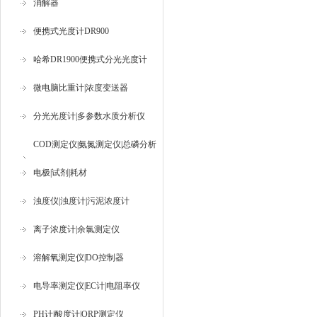
消解器
便携式光度计DR900
哈希DR1900便携式分光光度计
微电脑比重计|浓度变送器
分光光度计|多参数水质分析仪
COD测定仪|氨氮测定仪|总磷分析
仪
电极|试剂|耗材
浊度仪|浊度计|污泥浓度计
离子浓度计|余氯测定仪
溶解氧测定仪|DO控制器
电导率测定仪|EC计|电阻率仪
PH计|酸度计|ORP测定仪