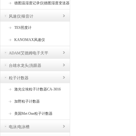
德图温湿度记录仪|德图湿度变送器
风速仪|噪音计
TES照度计
KANOMAX风速仪
ADAM艾德姆电子天平
台雄水龙头|洗眼器
粒子计数器
激光尘埃粒子计数器CA-3016
加野粒子计数器
美国Met One粒子计数器
电泳|电泳槽