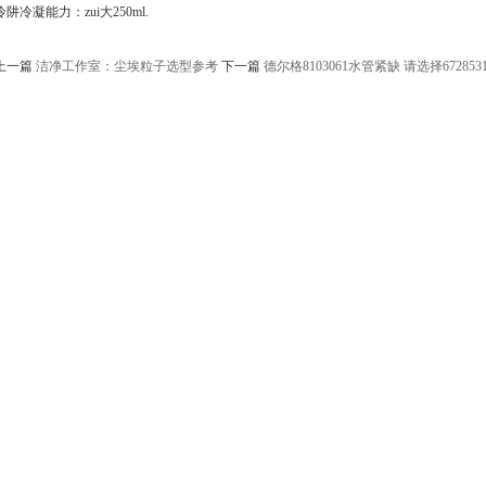
冷阱冷凝能力：zui大250ml.
上一篇
洁净工作室：尘埃粒子选型参考
下一篇
德尔格8103061水管紧缺 请选择67285