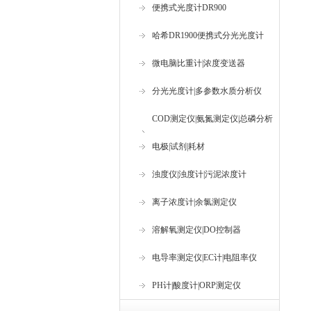
便携式光度计DR900
哈希DR1900便携式分光光度计
微电脑比重计|浓度变送器
分光光度计|多参数水质分析仪
COD测定仪|氨氮测定仪|总磷分析
仪
电极|试剂|耗材
浊度仪|浊度计|污泥浓度计
离子浓度计|余氯测定仪
溶解氧测定仪|DO控制器
电导率测定仪|EC计|电阻率仪
PH计|酸度计|ORP测定仪