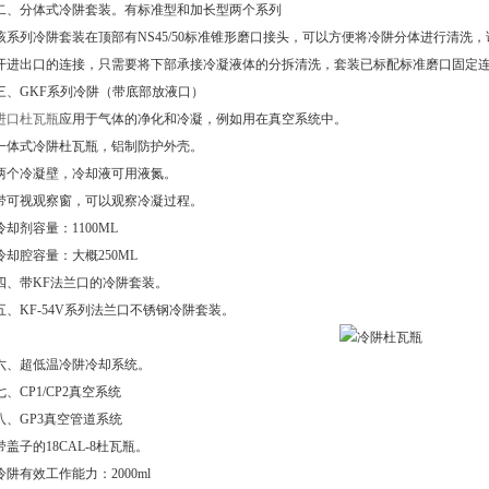
二、分体式冷阱套装。有标准型和加长型两个系列
该系列冷阱套装在顶部有NS45/50标准锥形磨口接头，可以方便将冷阱分体进行清洗
开进出口的连接，只需要将下部承接冷凝液体的分拆清洗，套装已标配标准磨口固定
三、GKF系列冷阱（带底部放液口）
进口杜瓦瓶
应用于气体的净化和冷凝，例如用在真空系统中。
一体式冷阱杜瓦瓶，铝制防护外壳。
两个冷凝壁，冷却液可用液氮。
带可视观察窗，可以观察冷凝过程。
冷却剂容量：1100ML
冷却腔容量：大概250ML
四、带KF法兰口的冷阱套装。
五、KF-54V系列法兰口不锈钢冷阱套装。
六、超低温冷阱冷却系统。
七、CP1/CP2真空系统
八、GP3真空管道系统
带盖子的18CAL-8杜瓦瓶。
冷阱有效工作能力：2000ml