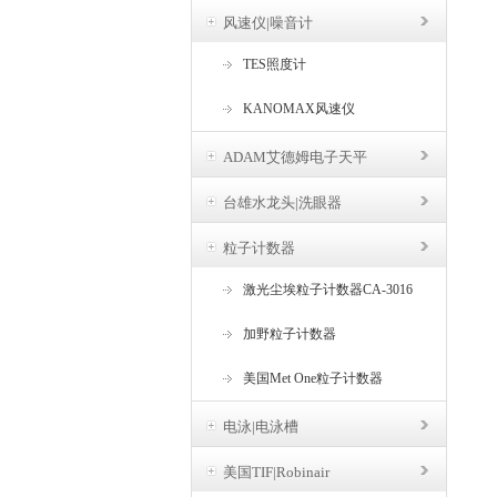
风速仪|噪音计
TES照度计
KANOMAX风速仪
ADAM艾德姆电子天平
台雄水龙头|洗眼器
粒子计数器
激光尘埃粒子计数器CA-3016
加野粒子计数器
美国Met One粒子计数器
电泳|电泳槽
美国TIF|Robinair