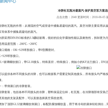
新闻中心
冷阱杜瓦瓶冷凝蒸汽 保护真空泵方案选
点击次数：2048 更新时间：2018-06-05
冷阱杜瓦瓶的作用：从潮湿的空气或管道中捕集易凝结的蒸汽。真空冷阱主要应用从
泵等体系中捕集易凝结的蒸汽。
内胆采用DIN/ISO标准的3.3硼硅玻璃，很好的抗化学腐蚀性能以及耐热性，拆卸更为
适用温度范围：-200℃- +200℃
接口规格：OK=S29球形接口，带0型圈密封。
K=S29球形接口。
SL=玻璃螺纹接口，带GL18接头，特殊直径，特殊接口，例如小的KF法兰接口，DN
可以提供各种不同接头的冷阱，也可以根据客户需要定制其他接头，所有接头均严格
接。
一：带倒液口的冷阱套装。
冷阱套装，包括各种不同接头的冷阱，塑料保温定位杯，杜瓦瓶，在冷阱颈部有安装
要其他的支架及配件，可以直接选择真空系统使用。
增加了顶部GL32玻璃螺纹倒液口，标配防腐蚀螺纹盖，用于将冷却的液体轻松倒出，