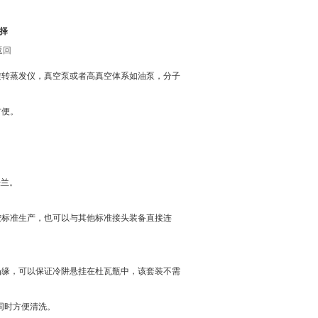
择
返回
旋转蒸发仪，真空泵或者高真空体系如油泵，分子
方便。
法兰。
按标准生产，也可以与其他标准接头装备直接连
凸缘，可以保证冷阱悬挂在杜瓦瓶中，该套装不需
同时方便清洗。