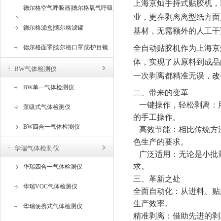
上海京灿手持式贴胶机，
德尔格空气呼吸器|德尔格氧气呼吸
业，更在剥离离型纸方面
器
德尔格滤盒|德尔格滤罐
基材，无需额外的人工干
德尔格面罩|德尔格口罩|防护目镜
全自动贴胶机作为上海京
体，实现了从原料到成品
BW气体检测仪
一次剥离都精准无误，
改
BW单一气体检测仪
二、带来的变革
一键操作，轻松剥离
‌
泵吸式气体检测仪
的手工操作。
BW四合一气体检测仪
高效节能
‌：相比传统
色生产的要求。
华瑞气体检测仪
广泛适用
‌：无论是小
求。
华瑞四合一气体检测仪
三、革新之处
华瑞VOC气体检测仪
全面自动化
‌：从进料、
生产效率。
华瑞便携式气体检测仪
精准剥离
‌：借助先进的