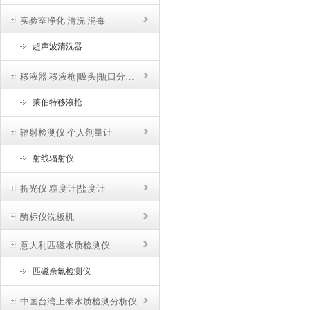
实验室净化|清洗|消毒
超声波清洗器
移液器|移液枪|吸头|瓶口分液器
莱伯特移液枪
辐射检测仪|个人剂量计
射线辐射仪
折光仪|糖度计|盐度计
酶标仪洗板机
意大利匹磁水质检测仪
匹磁余氯检测仪
中国台湾上泰水质检测分析仪