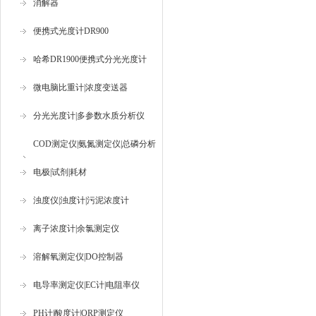
消解器
便携式光度计DR900
哈希DR1900便携式分光光度计
微电脑比重计|浓度变送器
分光光度计|多参数水质分析仪
COD测定仪|氨氮测定仪|总磷分析
仪
电极|试剂|耗材
浊度仪|浊度计|污泥浓度计
离子浓度计|余氯测定仪
溶解氧测定仪|DO控制器
电导率测定仪|EC计|电阻率仪
PH计|酸度计|ORP测定仪