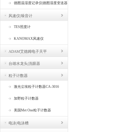
德图温湿度记录仪|德图湿度变送器
风速仪|噪音计
TES照度计
KANOMAX风速仪
ADAM艾德姆电子天平
台雄水龙头|洗眼器
粒子计数器
激光尘埃粒子计数器CA-3016
加野粒子计数器
美国Met One粒子计数器
电泳|电泳槽