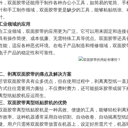
外，双面胶带还能用于制作各种办公小工具，如简易的笔筒、手
计和手工制作领域，双面胶带更是
缺少
的工具，能够粘贴纸张、
计。
工业领域的应用
在工业领域，双面胶带的应用更为广泛。它可以用来固定和连接
具有操作简便、成本低廉、无需特殊工具等优点。双面胶带还具
性能，适应各种恶劣环境。在电子产品制造和维修领域，双面胶
电子产品的稳定性和可靠性。
二、剥离双面胶带的痛点及解决方案
尽管双面胶带具有众多优点，但在使用过程中，剥离离型纸一直
方式往往需要用力撕扯，不仅费时费力，还可能损坏胶带或留下
离型纸贴胶机应运而生。
三、双面胶带离型纸贴胶机的优势
双面胶带离型纸贴胶机是一种高效、便捷的工具，能够轻松剥离
作效率。这种机器通常采用自动切割、自动收卷、自动揭离型纸
捷。用户只需将双面胶带放置在机器上，设定好所需尺寸，机器