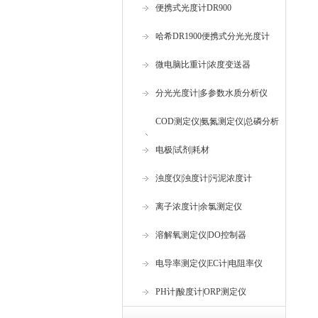
便携式光度计DR900
哈希DR1900便携式分光光度计
微电脑比重计|浓度变送器
分光光度计|多参数水质分析仪
COD测定仪|氨氮测定仪|总磷分析
仪
电极|试剂|耗材
浊度仪|浊度计|污泥浓度计
离子浓度计|余氯测定仪
溶解氧测定仪|DO控制器
电导率测定仪|EC计|电阻率仪
PH计|酸度计|ORP测定仪