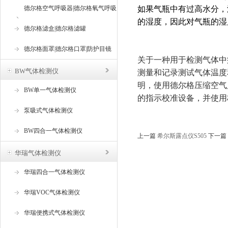
德尔格空气呼吸器|德尔格氧气呼吸
如果气瓶中有过高水分，
的湿度，因此对气瓶的湿
器
德尔格滤盒|德尔格滤罐
德尔格面罩|德尔格口罩|防护目镜
关于一种用于检测气体中痕量
测量和记录测试气体温度
BW气体检测仪
明，使用德尔格压缩空气
BW单一气体检测仪
的指示校准设备，并使用
泵吸式气体检测仪
BW四合一气体检测仪
上一篇
希尔斯露点仪S505
下一篇
华瑞气体检测仪
华瑞四合一气体检测仪
华瑞VOC气体检测仪
华瑞便携式气体检测仪