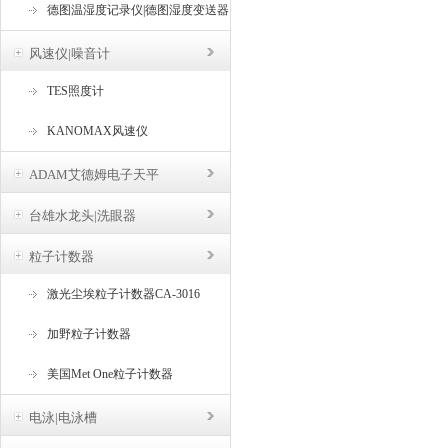
德图温湿度记录仪|德图湿度变送器
风速仪|噪音计
TES照度计
KANOMAX风速仪
ADAM艾德姆电子天平
台雄水龙头|洗眼器
粒子计数器
激光尘埃粒子计数器CA-3016
加野粒子计数器
美国Met One粒子计数器
电泳|电泳槽