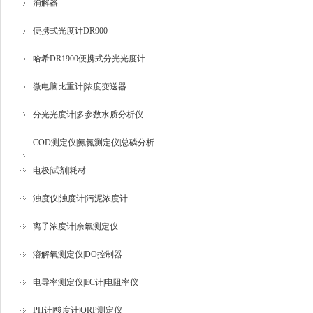
消解器
便携式光度计DR900
哈希DR1900便携式分光光度计
微电脑比重计|浓度变送器
分光光度计|多参数水质分析仪
COD测定仪|氨氮测定仪|总磷分析
仪
电极|试剂|耗材
浊度仪|浊度计|污泥浓度计
离子浓度计|余氯测定仪
溶解氧测定仪|DO控制器
电导率测定仪|EC计|电阻率仪
PH计|酸度计|ORP测定仪