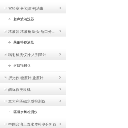
实验室净化|清洗|消毒
超声波清洗器
移液器|移液枪|吸头|瓶口分液器
莱伯特移液枪
辐射检测仪|个人剂量计
射线辐射仪
折光仪|糖度计|盐度计
酶标仪洗板机
意大利匹磁水质检测仪
匹磁余氯检测仪
中国台湾上泰水质检测分析仪