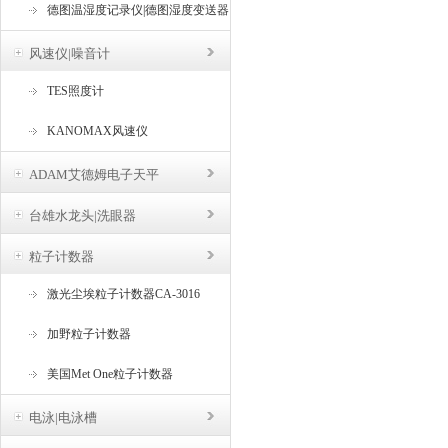
德图温湿度记录仪|德图湿度变送器
风速仪|噪音计
TES照度计
KANOMAX风速仪
ADAM艾德姆电子天平
台雄水龙头|洗眼器
粒子计数器
激光尘埃粒子计数器CA-3016
加野粒子计数器
美国Met One粒子计数器
电泳|电泳槽