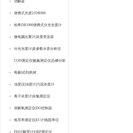
消解器
便携式光度计DR900
哈希DR1900便携式分光光度计
微电脑比重计|浓度变送器
分光光度计|多参数水质分析仪
COD测定仪|氨氮测定仪|总磷分析
仪
电极|试剂|耗材
浊度仪|浊度计|污泥浓度计
离子浓度计|余氯测定仪
溶解氧测定仪|DO控制器
电导率测定仪|EC计|电阻率仪
PH计|酸度计|ORP测定仪