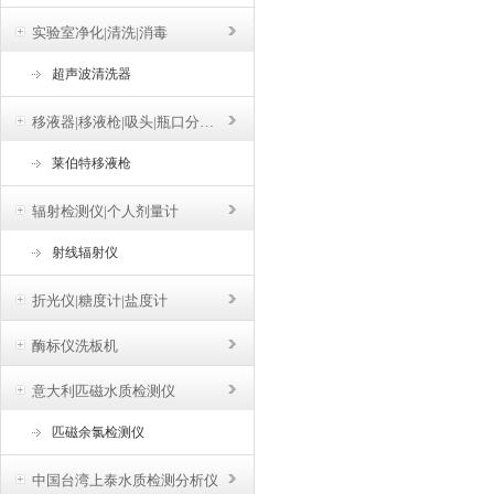
实验室净化|清洗|消毒
超声波清洗器
移液器|移液枪|吸头|瓶口分液器
莱伯特移液枪
辐射检测仪|个人剂量计
射线辐射仪
折光仪|糖度计|盐度计
酶标仪洗板机
意大利匹磁水质检测仪
匹磁余氯检测仪
中国台湾上泰水质检测分析仪