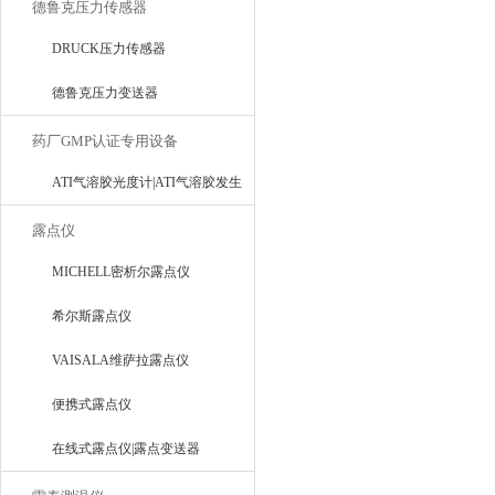
德鲁克压力传感器
DRUCK压力传感器
德鲁克压力变送器
药厂GMP认证专用设备
ATI气溶胶光度计|ATI气溶胶发生
器
露点仪
MICHELL密析尔露点仪
希尔斯露点仪
VAISALA维萨拉露点仪
便携式露点仪
在线式露点仪|露点变送器