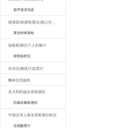
超声波清洗器
移液器|移液枪|吸头|瓶口分液器
莱伯特移液枪
辐射检测仪|个人剂量计
射线辐射仪
折光仪|糖度计|盐度计
酶标仪洗板机
意大利匹磁水质检测仪
匹磁余氯检测仪
中国台湾上泰水质检测分析仪
在线酸度计