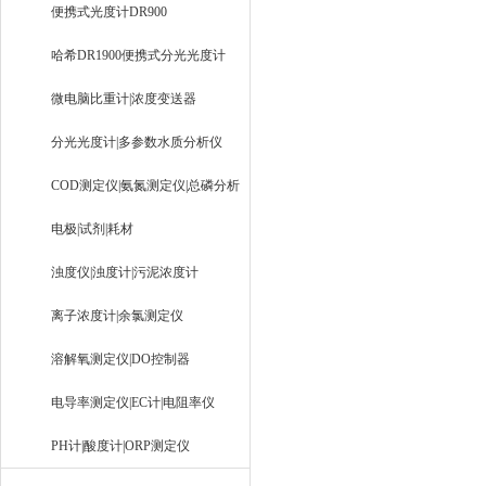
便携式光度计DR900
哈希DR1900便携式分光光度计
微电脑比重计|浓度变送器
分光光度计|多参数水质分析仪
COD测定仪|氨氮测定仪|总磷分析
仪
电极|试剂|耗材
浊度仪|浊度计|污泥浓度计
离子浓度计|余氯测定仪
溶解氧测定仪|DO控制器
电导率测定仪|EC计|电阻率仪
PH计|酸度计|ORP测定仪