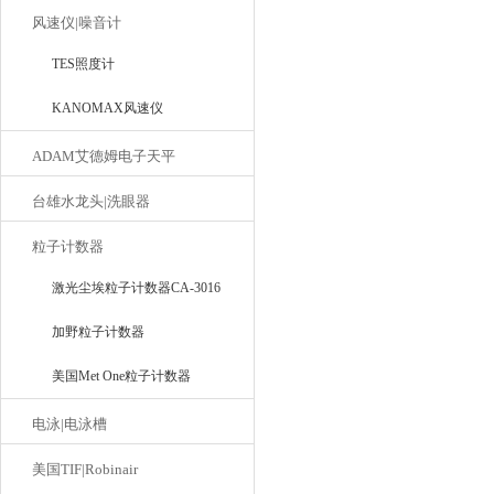
风速仪|噪音计
TES照度计
KANOMAX风速仪
ADAM艾德姆电子天平
台雄水龙头|洗眼器
粒子计数器
激光尘埃粒子计数器CA-3016
加野粒子计数器
美国Met One粒子计数器
电泳|电泳槽
美国TIF|Robinair